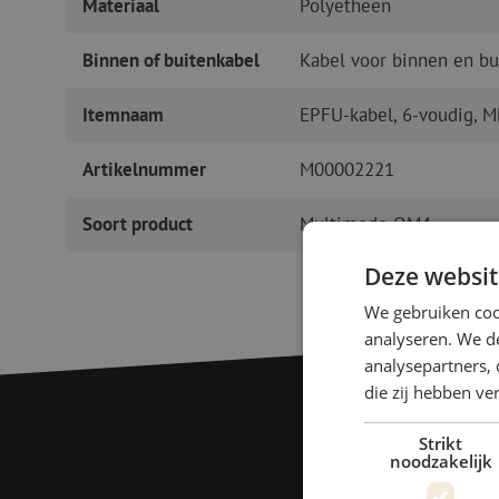
Materiaal
Polyetheen
Binnen of buitenkabel
Kabel voor binnen en bu
Itemnaam
EPFU-kabel, 6-voudig, M
Artikelnummer
M00002221
Soort product
Multimode OM4
Deze websit
We gebruiken coo
analyseren. We de
analysepartners, 
die zij hebben v
Strikt
noodzakelijk