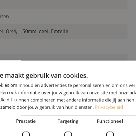
iten
M, OM4, 1.30mm, geel, Emtelle
e maakt gebruik van cookies.
kies om inhoud en advertenties te personaliseren en om ons ver
len ook informatie over jouw gebruik van onze site met onze adv
die dit kunnen combineren met andere informatie die jij aan hen 
erzameld door jouw gebruik van hun diensten.
Privacybeleid
Heb je vr
Prestatie
Targeting
Functioneel
Michelle helpt je graag ve