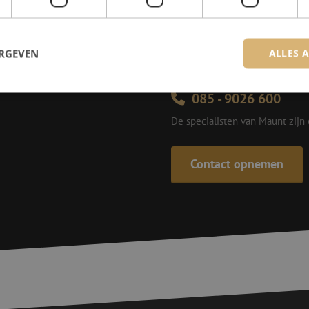
Michelle is samen met Jer
voor onze klanten. Met v
ERGEVEN
ALLES 
oplossing en zet ze zich 
085 - 9026 600
De specialisten van Maunt zijn
trikt noodzakelijk
Prestatie
Targeting
Functioneel
Niet-geclassificee
 cookies maken de kernfunctionaliteiten van de website mogelijk, zoals gebruikersaanm
bsite kan niet goed worden gebruikt zonder de strikt noodzakelijke cookies.
Contact opnemen
Aanbieder
/
Domein
Vervaldatum
Omschrijving
Sessie
Deze cookie wordt gebruikt om te zorgen 
Zoho
indiening van formulieren op de website
pagesense-
de veiligheid en de gebruikerservaring 
collect.zoho.eu
van CSRF (Cross-Site Request Forgery) aa
Sessie
Cookie gegenereerd door applicaties op 
PHP.net
taal. Dit is een identificator voor algem
www.maunt.nl
wordt gebruikt om variabelen van gebruik
onderhouden. Het is normaal gesproken 
gegenereerd nummer, hoe het wordt gebru
zijn voor de site, maar een goed voorbe
van een ingelogde status voor een gebrui