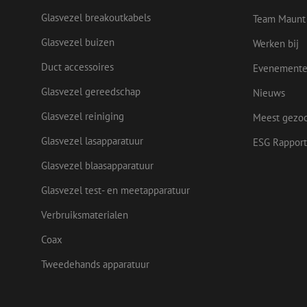
Glasvezel breakoutkabels
Team Maunt
Naam
Glasvezel buizen
Werken bij
Naam
Aanbieder
Naam
zsce4753e68f69b42
/
Domein
Aanb
Naam
_ga_Q92C90TD1H
Duct accessoires
Dome
Evenement
fp_user_id
zft-
.maunt.nl
sdc
lidc
Micr
Glasvezel gereedschap
Nieuws
drscc
zabHMBucket
Corp
.link
Glasvezel reiniging
Meest gezo
zps-tgr-dts
bcookie
Micr
Corp
Glasvezel lasapparatuur
ESG Rapport
.link
Glasvezel blaasapparatuur
_gcl_au
Goog
.maun
uesign
Glasvezel test- en meetapparatuur
Verbruiksmaterialen
IDE
Goog
.doub
Coax
_ga
Tweedehands apparatuur
test_cookie
Goog
.doub