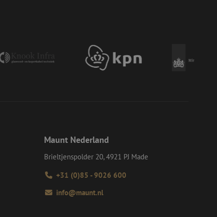
e Request Forgery
 ervoor dat
op een website
momenteel is
d van de site.
eid te maken
or de website, om
 het gebruik van
e Request Forgery
 ervoor dat
op een website
momenteel is
d van de site.
voor een veilige
, het verbeteren van
Maunt Nederland
door het voorkomen
nvallen.
Brieltjenspolder 20, 4921 PJ Made
ie-Script.com-
oekers te
+31 (0)85 - 9026 600
-Script.com is
info@maunt.nl
en op te slaan voor
iële doeleinden