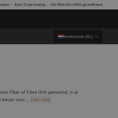
merken
Ruim 20 jaar ervaring
ISO-9001/ISO-14001 gecertificeerd
Nederlands (NL)
Prijs op aanvraag
Land/Taal
tchkabels
Glasvezel breakoutkabels
inglemode
Breakoutkabels singlemode
Nederlands (NL)
ultimode OM3
ultimode OM4
Nederlands (BE)
English
own Fiber of Fibre Unit genoemd, is al
niging
Glasvezel lasapparatuur
Français
e keuze voor....
Lees meer
g
Lasapparatuur
Deutsch
ging
Lasapparatuur accessoires
ssoires
Cleavers