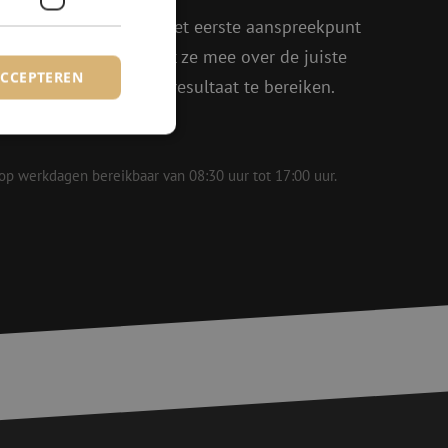
oen, Julia en Isabelle het eerste aanspreekpunt
eel enthousiasme denkt ze mee over de juiste
ACCEPTEREN
in om samen het beste resultaat te bereiken.
 op werkdagen bereikbaar van 08:30 uur tot 17:00 uur.
rd
elding en
voor een veilige
, het verbeteren van
door het voorkomen
nvallen.
basis van de PHP-
ene doeleinden die
erssessies te
een willekeurig
ikt, kan specifiek
eld is het behouden
ker tussen pagina's.