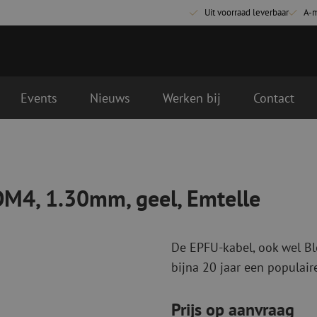
Uit voorraad leverbaar
A-
Events
Nieuws
Werken bij
Contact
, Emtelle
volgende werkdag geleverd
Glasvezel aansluitmaterialen
Glasvezel pa
Pigtails
Patchkabels s
OM4, 1.30mm, geel, Emtelle
Adapters
Patchkabels m
Las benodigdheden
Patchkabels m
Las accessoires
Simplex
De EPFU-kabel, ook wel Bl
Glasvezel gereedschap
Glasvezel rei
bijna 20 jaar een populair
Ontmanteling
Droge reinigin
Kniptangen
Vloeistof reini
Prijs op aanvraag
ctoren
Knijptangen
Reinigingsacce