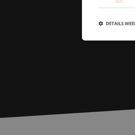
DETAILS WE
S
Strikt noodzakelijke
accountbeheer. De we
Naam
zfccn
PHPSESSID