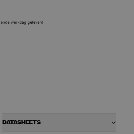
ketten
Specialty lasapparatuur
Tweedehands apparatuur
lgende werkdag geleverd
beveiliging
Tweedehands lasapparatuur
Tweedehands blaasapparatuur
ren
hap
Datasheets