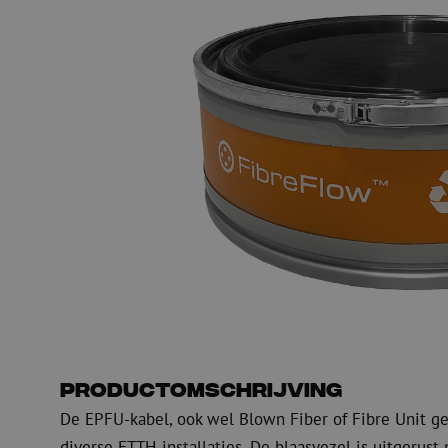
PE
Waarschuwing
Glasvezel blaasapparatuur
Glasvezel test- en
meetapparatuur
PicoFlow Rapid
Nanoflow Rapid
Testen
MultiFlow Rapid
Meten
MiniFlow Rapid
Inspectie
OTDR
Productomschrijving
De EPFU-kabel, ook wel Blown Fiber of Fibre Unit ge
diverse FTTH-installaties. De blaasvezel is uitgeru