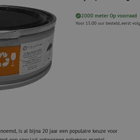
Snijgereedschappen
Reinigingspak
2000 meter Op voorraad
Verbruiksmaterialen
Coax
Voor 15.00 uur besteld, eerst vo
Bevestigingsmaterialen
Overspannings
Kabelbinders
Coax kabels
Tape
Coax connecto
Overige verbruiksmaterialen
Coax gereedsc
noemd, is al bijna 20 jaar een populaire keuze voor
st met een speciaal ontworpen polymeer mantel