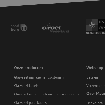
LS_CSRF_TOKEN
__cf_bm
LS_CSRF_TOKEN
zfccn
Onze producten
Webshop
Glasvezel management systemen
Betalen
CookieScriptConse
Glasvezel kabels
Verzenden e
Over Mau
Glasvezel aansluitmaterialen en accessoires
li_gc
Glasvezel patchkabels
Het verhaal