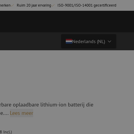
merken
Ruim 20 jaar ervaring
ISO-9001/ISO-14001 gecertificeerd
Nederlands (NL)
€ 275,77
excl. btw (€ 333,68 incl.)
Land/Taal
tchkabels
Glasvezel breakoutkabels
inglemode
Breakoutkabels singlemode
Nederlands (NL)
ultimode OM3
ultimode OM4
Nederlands (BE)
Français
bare oplaadbare lithium-ion batterij die
niging
Glasvezel lasapparatuur
e....
Lees meer
g
Lasapparatuur
ging
Lasapparatuur accessoires
ssoires
Cleavers
 Incl.)