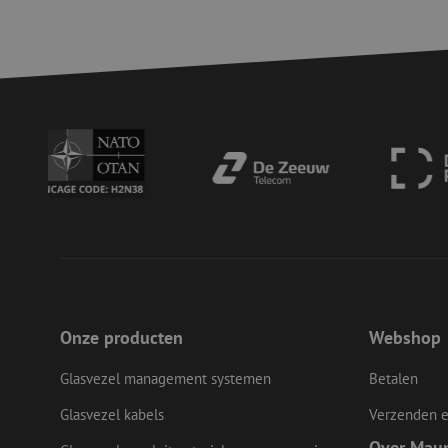
Strikt noodzakelijke
accountbeheer. De we
Naam
zfccn
PHPSESSID
LS_CSRF_TOKEN
Onze producten
Webshop
__cf_bm
Glasvezel management systemen
Betalen
Glasvezel kabels
Verzenden e
LS_CSRF_TOKEN
Over Mau