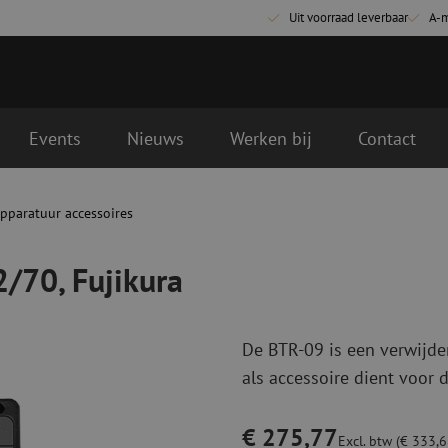
Uit voorraad leverbaar
A-
Events
Nieuws
Werken bij
Contact
ende werkdag geleverd
pparatuur accessoires
Glasvezel aansluitmaterialen
Glasvezel pa
Pigtails
Patchkabels s
2/70, Fujikura
Adapters
Patchkabels m
Las benodigdheden
Patchkabels m
Las accessoires
Simplex
De BTR-09 is een verwijder
Glasvezel gereedschap
Glasvezel rei
als accessoire dient voor d
Ontmanteling
Droge reinigin
Kniptangen
Vloeistof reini
€ 275,77
ctoren
Knijptangen
Reinigingsacce
Excl. btw (€ 333,68