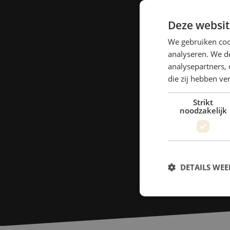
Deze websit
We gebruiken coo
analyseren. We de
analysepartners, 
die zij hebben v
Strikt
noodzakelijk
DETAILS WE
S