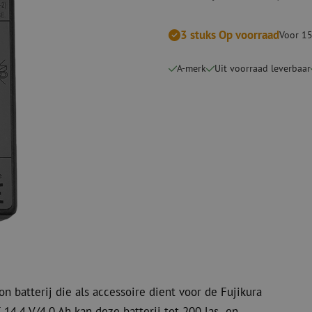
Snijgereedschappen
Reinigingspak
3 stuks Op voorraad
Voor 15
Verbruiksmaterialen
Coax
Bevestigingsmaterialen
Overspannings
A-merk
Uit voorraad leverbaar
Kabelbinders
Coax kabels
Tape
Coax connecto
Overige verbruiksmaterialen
Coax gereedsc
n batterij die als accessoire dient voor de Fujikura
14,4 V/4,0 Ah kan deze batterij tot 200 las- en