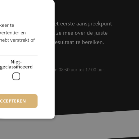
rder!
oen, Julia en Isabelle het eerste aanspreekpunt
keer te
eel enthousiasme denkt ze mee over de juiste
ertentie- en
hebt verstrekt of
in om samen het beste resultaat te bereiken.
Niet-
geclassificeerd
 op werkdagen bereikbaar van 08:30 uur tot 17:00 uur.
ACCEPTEREN
rd