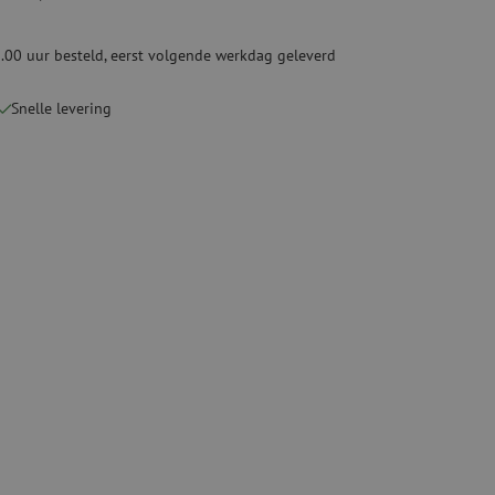
ketten
Specialty lasapparatuur
.00 uur besteld, eerst volgende werkdag geleverd
Tweedehands apparatuur
beveiliging
Tweedehands lasapparatuur
Snelle levering
Tweedehands blaasapparatuur
ren
hap