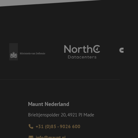
elding en
voor een veilige
, het verbeteren van
door het voorkomen
nvallen.
basis van de PHP-
ene doeleinden die
erssessies te
een willekeurig
ikt, kan specifiek
eld is het behouden
ker tussen pagina's.
e Request Forgery
 ervoor dat
op een website
momenteel is
d van de site.
Maunt Nederland
eid te maken
or de website, om
Brieltjenspolder 20, 4921 PJ Made
 het gebruik van
+31 (0)85 - 9026 600
e Request Forgery
 ervoor dat
info@maunt.nl