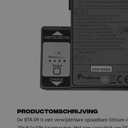
PE
Waarschuwing
Glasvezel blaasapparatuur
Glasvezel test- en
meetapparatuur
PicoFlow Rapid
Nanoflow Rapid
Testen
MultiFlow Rapid
Meten
MiniFlow Rapid
Inspectie
OTDR
Productomschrijving
De BTR-09 is een verwijderbare oplaadbare lithium-io
70x/62x/19x lasapparaten. Met een capaciteit van DC 