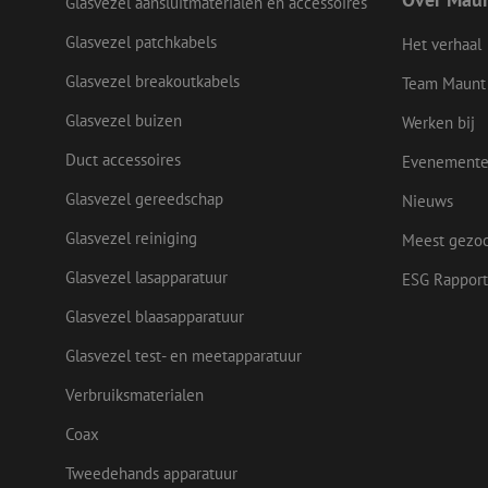
Glasvezel aansluitmaterialen en accessoires
Glasvezel patchkabels
Het verhaal
zfccn
Glasvezel breakoutkabels
Team Maunt
Glasvezel buizen
Werken bij
CookieScriptConse
Duct accessoires
Evenement
Glasvezel gereedschap
Nieuws
li_gc
Glasvezel reiniging
Meest gezo
Glasvezel lasapparatuur
ESG Rapport
Glasvezel blaasapparatuur
Naam
Naam
Aanbieder
Naam
Glasvezel test- en meetapparatuur
zsce4753e68f69b42
/
Domein
Aanb
Naam
_ga_Q92C90TD1H
Dome
fp_user_id
zft-
.maunt.nl
Verbruiksmaterialen
sdc
lidc
Micr
drscc
zabHMBucket
Corp
Coax
.link
zps-tgr-dts
bcookie
Tweedehands apparatuur
Micr