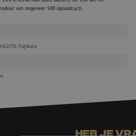
ensduur van ongeveer 500 oplaadcycli.
9/62/70, Fujikura
es
Heb je vr