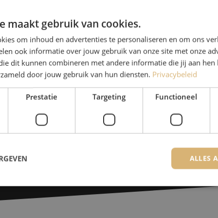
Michelle helpt je graag ve
e maakt gebruik van cookies.
Michelle is samen met Jer
kies om inhoud en advertenties te personaliseren en om ons ver
voor onze klanten. Met v
len ook informatie over jouw gebruik van onze site met onze adv
die dit kunnen combineren met andere informatie die jij aan hen 
oplossing en zet ze zich 
erzameld door jouw gebruik van hun diensten.
Privacybeleid
085 - 9026 600
Prestatie
Targeting
Functioneel
De specialisten van Maunt zijn
Contact opnemen
ERGEVEN
ALLES 
trikt noodzakelijk
Prestatie
Targeting
Functioneel
Niet-geclassificee