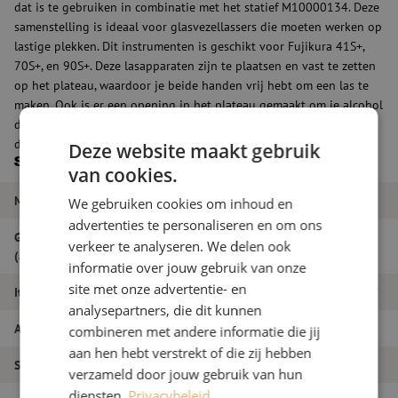
dat is te gebruiken in combinatie met het statief M10000134. Deze
samenstelling is ideaal voor glasvezellassers die moeten werken op
lastige plekken. Dit instrumenten is geschikt voor Fujikura 41S+,
70S+, en 90S+. Deze lasapparaten zijn te plaatsen en vast te zetten
op het plateau, waardoor je beide handen vrij hebt om een las te
maken. Ook is er een opening in het plateau gemaakt om je alcohol
dispenser in te plaatsen. Zo heb je alle materialen bij de hand om
de perfecte las te kunnen maken.
Deze website maakt gebruik
Specificaties
van cookies.
Merk
Maunt
We gebruiken cookies om inhoud en
advertenties te personaliseren en om ons
Geschikt voor
verkeer te analyseren. We delen ook
Fujikura 90S+
(apparaat)
informatie over jouw gebruik van onze
site met onze advertentie- en
Itemnaam
Plateau FJK-41S+/70S+/90S+, t.b.v. statief
analysepartners, die dit kunnen
Artikelnummer
M10000467
combineren met andere informatie die jij
aan hen hebt verstrekt of die zij hebben
Soort product
Lasapparatuur accessoires
verzameld door jouw gebruik van hun
diensten.
Privacybeleid