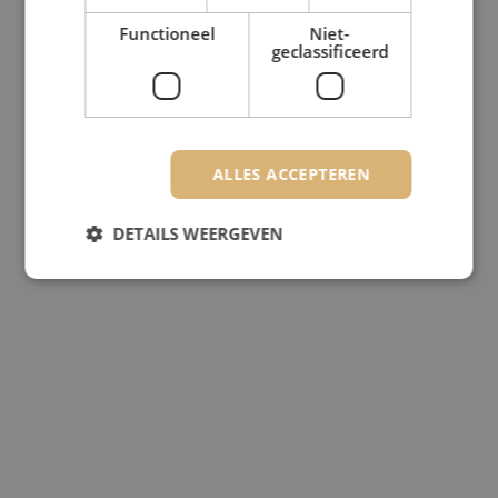
Functioneel
Niet-
geclassificeerd
ALLES ACCEPTEREN
DETAILS WEERGEVEN
Strikt noodzakelijk
Prestatie
Targeting
Functioneel
Niet-geclassificeerd
Strikt noodzakelijke cookies maken de
kernfunctionaliteiten van de website mogelijk, zoals
gebruikersaanmelding en accountbeheer. De
website kan niet goed worden gebruikt zonder de
strikt noodzakelijke cookies.