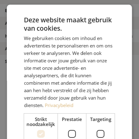
EAN
9509953814852
Deze website maakt gebruik
Aantal vezels
Simplex
van cookies.
Itemnaam
DIN Rail, 6-voudig, t.b.v. simplex adapters
We gebruiken cookies om inhoud en
advertenties te personaliseren en om ons
Artikelnummer
M00000182
verkeer te analyseren. We delen ook
informatie over jouw gebruik van onze
Soort product
DIN rail
site met onze advertentie- en
analysepartners, die dit kunnen
combineren met andere informatie die jij
aan hen hebt verstrekt of die zij hebben
verzameld door jouw gebruik van hun
diensten.
Privacybeleid
Strikt
Prestatie
Targeting
noodzakelijk