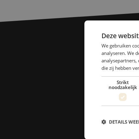
Deze websit
We gebruiken coo
analyseren. We de
analysepartners, 
die zij hebben v
Strikt
noodzakelijk
DETAILS WE