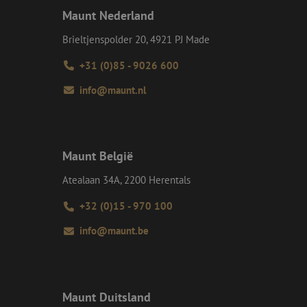
 het gebruik van
Maunt Nederland
e Request Forgery
Brieltjenspolder 20, 4921 PJ Made
 ervoor dat
op een website
momenteel is
+31 (0)85 - 9026 600
d van de site.
info@maunt.nl
voor een veilige
, het verbeteren van
door het voorkomen
nvallen.
ie-Script.com-
oekers te
Maunt België
-Script.com is
Atealaan 34A, 2200 Herentals
en op te slaan voor
iële doeleinden
+32 (0)15 - 970 100
info@maunt.be
Omschrijving
lytics om de
p te slaan telkens
Maunt Duitsland
oogle Maps. Het
 de goede werking