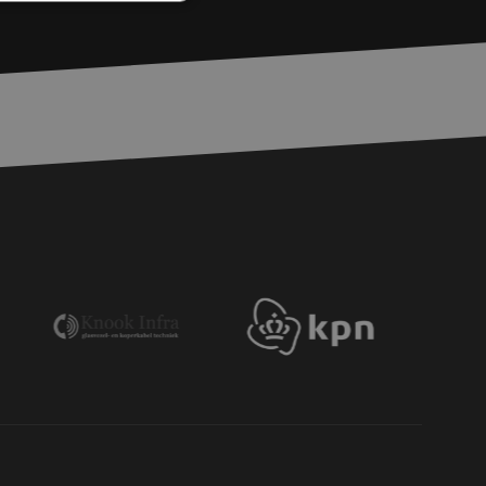
rd
elding en
voor een veilige
, het verbeteren van
door het voorkomen
nvallen.
basis van de PHP-
ene doeleinden die
erssessies te
een willekeurig
ikt, kan specifiek
eld is het behouden
ker tussen pagina's.
e Request Forgery
 ervoor dat
op een website
momenteel is
d van de site.
eid te maken
or de website, om