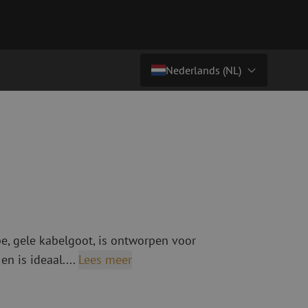
Nederlands (NL)
Prijs op aanvraag
Land/Taal
tchkabels
Glasvezel breakoutkabels
inglemode
Breakoutkabels singlemode
Nederlands (NL)
ultimode OM3
ultimode OM4
Nederlands (BE)
English
niging
Glasvezel lasapparatuur
Français
, gele kabelgoot, is ontworpen voor
g
Lasapparatuur
Deutsch
n is ideaal....
Lees meer
ging
Lasapparatuur accessoires
ssoires
Cleavers
ketten
Specialty lasapparatuur