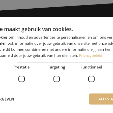
e maakt gebruik van cookies.
Heb je vr
kies om inhoud en advertenties te personaliseren en om ons ver
len ook informatie over jouw gebruik van onze site met onze adv
Michelle helpt je graag ve
die dit kunnen combineren met andere informatie die jij aan hen 
Michelle is samen met Jer
erzameld door jouw gebruik van hun diensten.
Privacybeleid
voor onze klanten. Met v
Prestatie
Targeting
Functioneel
oplossing en zet ze zich 
085 - 9026 600
De specialisten van Maunt zijn
ERGEVEN
ALLES 
Contact opnemen