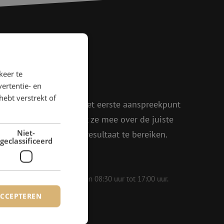
agen?
keer te
ertentie- en
rder!
hebt verstrekt of
oen, Julia en Isabelle het eerste aanspreekpunt
eel enthousiasme denkt ze mee over de juiste
Niet-
in om samen het beste resultaat te bereiken.
geclassificeerd
 op werkdagen bereikbaar van 08:30 uur tot 17:00 uur.
ACCEPTEREN