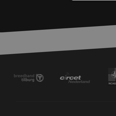
S
Strikt noodzakelijke
accountbeheer. De we
Naam
zfccn
PHPSESSID
LS_CSRF_TOKEN
__cf_bm