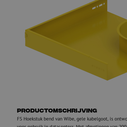
Glasvezel blaasapparatuur
Glasvezel test- en
meetapparatuur
PicoFlow Rapid
Nanoflow Rapid
Testen
MultiFlow Rapid
Meten
MiniFlow Rapid
Inspectie
OTDR
Productomschrijving
FS Hoekstuk bend van Wibe, gele kabelgoot, is ontwo
voor gebruik in datacenters. Met afmetingen van 20