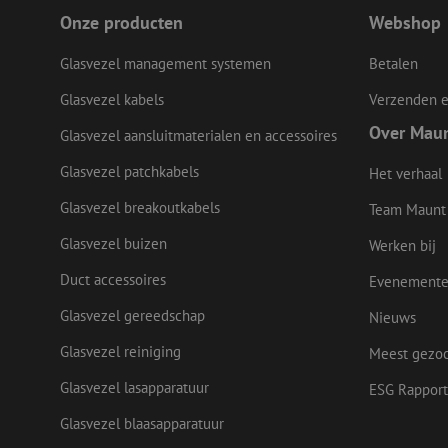
Onze producten
Webshop
LS_CSRF_TOKEN
Glasvezel management systemen
Betalen
Glasvezel kabels
Verzenden e
Over Mau
zfccn
Glasvezel aansluitmaterialen en accessoires
Glasvezel patchkabels
Het verhaal
CookieScriptConse
Glasvezel breakoutkabels
Team Maunt
Glasvezel buizen
Werken bij
li_gc
Duct accessoires
Evenement
Glasvezel gereedschap
Nieuws
Glasvezel reiniging
Meest gezo
Naam
Naam
Aanbieder
Glasvezel lasapparatuur
Naam
ESG Rapport
zsce4753e68f69b42
/
Domein
Aanb
Naam
_ga_Q92C90TD1H
Dome
fp_user_id
Glasvezel blaasapparatuur
zft-
.maunt.nl
sdc
lidc
Micr