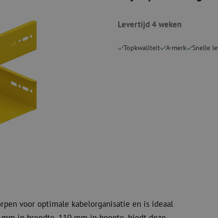
Verbruiksmaterialen
Coax
Bevestigingsmaterialen
Levertijd 4 weken
Overspannings
Kabelbinders
Coax kabels
Tape
Coax connecto
Topkwaliteit
A-merk
Snelle l
Overige verbruiksmaterialen
Coax gereedsc
rpen voor optimale kabelorganisatie en is ideaal
0 mm in breedte, 110 mm in hoogte, biedt deze