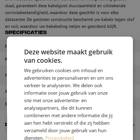
staal, garandeert deze kabelgoot duurzaamheid en uitstekende
corrosiebestendigheid, waardoor deze geschikt is voor elke
datacenter. De gesloten constructie beschermt uw kabels tegen stof
en vuil, waardoor uw bekabeling netjes en geordend blijft.
Specificaties
Merk
Wibe
Deze website maakt gebruik
Kleur
Geel
van cookies.
We gebruiken cookies om inhoud en
FS Rechtstuk 100 H=60 L=3m, RAL1023,
Itemnaam
advertenties te personaliseren en om ons
Wibe
verkeer te analyseren. We delen ook
Artikelnummer
M00002057
informatie over jouw gebruik van onze
site met onze advertentie- en
Soort product
Glasvezel goten
analysepartners, die dit kunnen
combineren met andere informatie die jij
aan hen hebt verstrekt of die zij hebben
Datasheets
verzameld door jouw gebruik van hun
diensten.
Privacybeleid