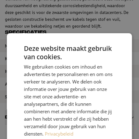
duurzaamheid en uitstekende corrosiebestendigheid, waardoor
deze geschikt is voor de zwaarste omgevingen in datacenters. De
gesloten constructie beschermt uw kabels tegen stof en vuil,
waardoor uw bekabeling netjes en geordend blijft.
Specificaties
Merk
Wibe
Deze website maakt gebruik
van cookies.
Kleur
Geel
We gebruiken cookies om inhoud en
Itemnaam
FS T-stuk 200, H=110, RAL1023, Wibe
advertenties te personaliseren en om ons
verkeer te analyseren. We delen ook
Artikelnummer
M00002074
informatie over jouw gebruik van onze
site met onze advertentie- en
Soort product
Glasvezel goten
analysepartners, die dit kunnen
combineren met andere informatie die jij
Datasheets
aan hen hebt verstrekt of die zij hebben
verzameld door jouw gebruik van hun
diensten.
Privacybeleid