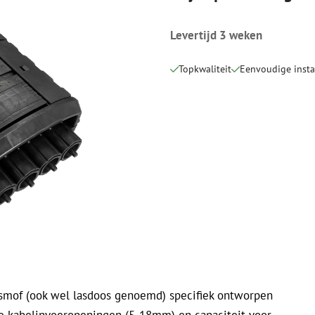
Verbruiksmaterialen
Coax
Bevestigingsmaterialen
Levertijd 3 weken
Overspannings
Kabelbinders
Coax kabels
Tape
Coax connecto
Topkwaliteit
Eenvoudige instal
Overige verbruiksmaterialen
Coax gereedsc
smof (ook wel lasdoos genoemd) specifiek ontworpen
le kabelinvoeropeningen (5-18mm) en capaciteit voor