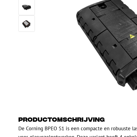
Glasvezel blaasapparatuur
Glasvezel test- en
meetapparatuur
PicoFlow Rapid
Nanoflow Rapid
Testen
MultiFlow Rapid
Meten
MiniFlow Rapid
Inspectie
OTDR
Productomschrijving
De Corning BPEO S1 is een compacte en robuuste la
voor glasvezelnetwerken. Deze variant heeft 4 enke