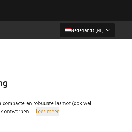
Nederlands (NL)
Prijs op aanvraag
Land/Taal
tchkabels
Glasvezel breakoutkabels
inglemode
Breakoutkabels singlemode
Nederlands (NL)
ultimode OM3
ultimode OM4
Nederlands (BE)
ng
English
niging
Glasvezel lasapparatuur
Français
n compacte en robuuste lasmof (ook wel
g
Lasapparatuur
Deutsch
k ontworpen....
Lees meer
ging
Lasapparatuur accessoires
ssoires
Cleavers
ketten
Specialty lasapparatuur