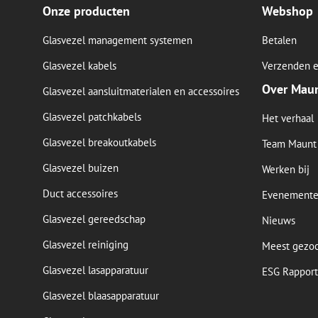
Onze producten
Webshop
Glasvezel management systemen
Betalen
Glasvezel kabels
Verzenden e
Over Mau
Glasvezel aansluitmaterialen en accessoires
Glasvezel patchkabels
Het verhaal
Glasvezel breakoutkabels
Team Maunt
Glasvezel buizen
Werken bij
Duct accessoires
Evenement
Glasvezel gereedschap
Nieuws
Glasvezel reiniging
Meest gezo
Glasvezel lasapparatuur
ESG Rapport
Glasvezel blaasapparatuur