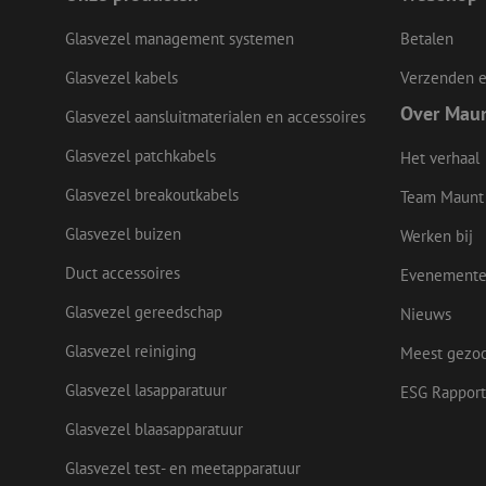
LS_CSRF_TOKEN
Glasvezel management systemen
Betalen
Glasvezel kabels
Verzenden e
Over Mau
Glasvezel aansluitmaterialen en accessoires
zfccn
Glasvezel patchkabels
Het verhaal
Glasvezel breakoutkabels
Team Maunt
CookieScriptConse
Glasvezel buizen
Werken bij
Duct accessoires
Evenement
li_gc
Glasvezel gereedschap
Nieuws
Glasvezel reiniging
Meest gezo
Naam
Glasvezel lasapparatuur
ESG Rapport
Naam
Aanbieder
Naam
zsce4753e68f69b42
/
Domein
Aanb
Naam
Glasvezel blaasapparatuur
_ga_Q92C90TD1H
Dome
fp_user_id
zft-
.maunt.nl
sdc
lidc
Micr
Glasvezel test- en meetapparatuur
drscc
zabHMBucket
Corp