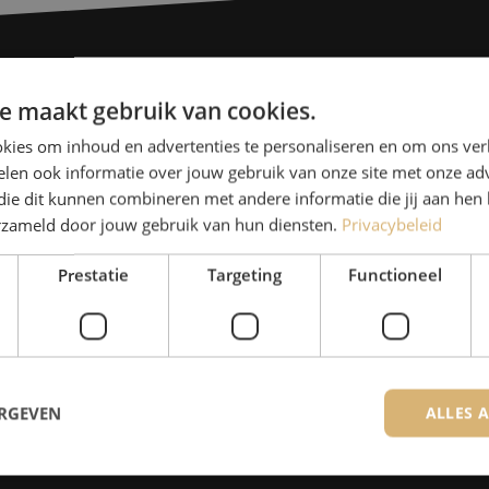
Heb je vr
e maakt gebruik van cookies.
kies om inhoud en advertenties te personaliseren en om ons ver
Michelle helpt je graag ve
len ook informatie over jouw gebruik van onze site met onze adv
Michelle is samen met Jer
die dit kunnen combineren met andere informatie die jij aan hen 
erzameld door jouw gebruik van hun diensten.
Privacybeleid
voor onze klanten. Met v
oplossing en zet ze zich 
Prestatie
Targeting
Functioneel
085 - 9026 600
De specialisten van Maunt zijn
ERGEVEN
ALLES 
Contact opnemen