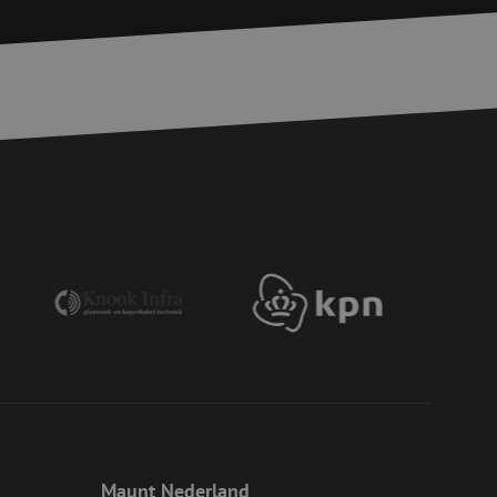
rd
elding en
voor een veilige
, het verbeteren van
door het voorkomen
nvallen.
basis van de PHP-
ene doeleinden die
erssessies te
een willekeurig
ikt, kan specifiek
eld is het behouden
ker tussen pagina's.
e Request Forgery
 ervoor dat
op een website
momenteel is
d van de site.
eid te maken
or de website, om
 het gebruik van
Maunt Nederland