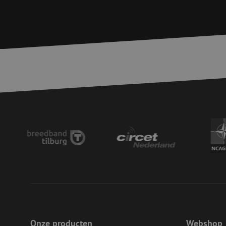
S
Strikt noodzakelijke
accountbeheer. De we
Naam
zfccn
PHPSESSID
LS_CSRF_TOKEN
__cf_bm
Onze producten
Webshop