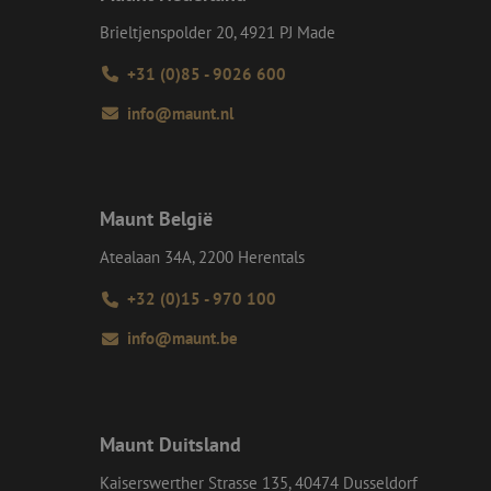
Brieltjenspolder 20, 4921 PJ Made
e Request Forgery
 ervoor dat
op een website
+31 (0)85 - 9026 600
momenteel is
d van de site.
info@maunt.nl
voor een veilige
, het verbeteren van
door het voorkomen
nvallen.
ie-Script.com-
Maunt België
oekers te
-Script.com is
Atealaan 34A, 2200 Herentals
en op te slaan voor
+32 (0)15 - 970 100
iële doeleinden
info@maunt.be
Omschrijving
lytics om de
Maunt Duitsland
p te slaan telkens
oogle Maps. Het
 de goede werking
segmenteren voor
Kaiserswerther Strasse 135, 40474 Dusseldorf