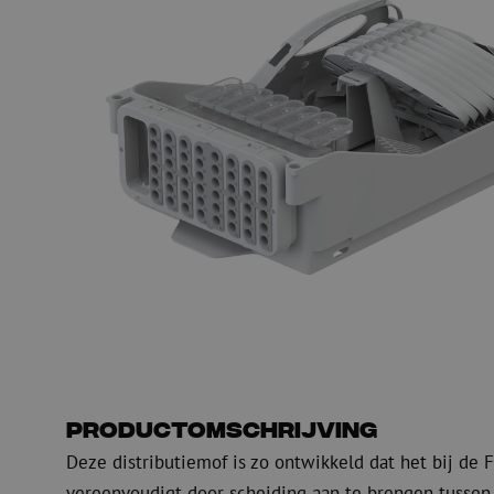
Glasvezel blaasapparatuur
Glasvezel test- en
meetapparatuur
PicoFlow Rapid
Nanoflow Rapid
Testen
MultiFlow Rapid
Meten
MiniFlow Rapid
Inspectie
OTDR
Productomschrijving
Deze distributiemof is zo ontwikkeld dat het bij de
vereenvoudigt door scheiding aan te brengen tussen