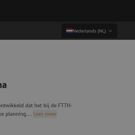
Nederlands (NL)
Prijs op aanvraag
Land/Taal
tchkabels
Glasvezel breakoutkabels
inglemode
Breakoutkabels singlemode
Nederlands (NL)
ultimode OM3
ultimode OM4
Nederlands (BE)
ma
English
niging
Glasvezel lasapparatuur
Français
ontwikkeld dat het bij de FTTH-
g
Lasapparatuur
Deutsch
e planning....
Lees meer
ging
Lasapparatuur accessoires
ssoires
Cleavers
ketten
Specialty lasapparatuur