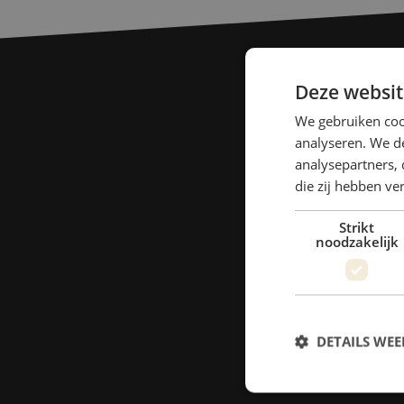
Deze websit
We gebruiken coo
analyseren. We de
analysepartners, 
die zij hebben v
Strikt
noodzakelijk
DETAILS WE