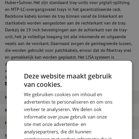
Huber+Suhner. Het zijn standaard tray-units voor pigtail-splitsing
en MTP-LC-overgangsvezel trays in het gecentraliseerde rack.
Backbone kabels komen de tray binnen vanaf de linkerkant en
startkabels worden aangesloten aan de rechterkant van de tray.
Dankzij de 19 inch bevestigingen aan de achterkant van de tray-
unit, heb je volledige toegang tot alle inkomende en uitgaande
vezels aan de voorkant. Daarnaast zorgen de geïntegreerde lussen,
die worden gebruikt voor patchkabels, ervoor dat de fibertray snel
en gemakkelijk kan worden geplaatst. Het LISA systeem is
daarnaast volledig modulair en dit chassis kan dan ook altijd
verder uitgebreid worden en is geschikt om te plaatsen in het LISA
Deze website maakt gebruik
900 of 1200 rack.
van cookies.
Specificaties
We gebruiken cookies om inhoud en
Merk
Huber+Suhner
advertenties te personaliseren en om ons
verkeer te analyseren. We delen ook
Kleur
Zwart
informatie over jouw gebruik van onze
HE
6HE
site met onze advertentie- en
analysepartners, die dit kunnen
Itemnaam
LISA chassis, 6HE, zwart
combineren met andere informatie die jij