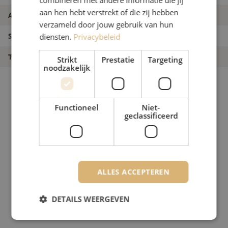
aan hen hebt verstrekt of die zij hebben
Artikelnummer
M00000422
verzameld door jouw gebruik van hun
Soort product
LISA ODF systeem
diensten.
Privacybeleid
Type product
LISA chassis
Strikt
Prestatie
Targeting
noodzakelijk
Functioneel
Niet-
geclassificeerd
ALLES ACCEPTEREN
DETAILS WEERGEVEN