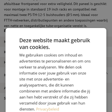
afsluitbaar frontpaneel voor extra veiligheid. Dit paneel is geschikt
voor montage in standaard 19 inch racks en compatibel met
maximaal twee PS-TH-12-5 buishouders (Ø 5 mm). Ideaal voor
FTTH-netwerken, distributiepunten en andere toepassingen waarbij
een nette en toegankelijke tube-organisatie vereist is.
Specificaties
Deze website maakt gebruik
Merk
Fibrain
van cookies.
Kleur
Grijs
We gebruiken cookies om inhoud en
advertenties te personaliseren en om ons
HE
1HE
verkeer te analyseren. We delen ook
Patchpaneel, tbv tubes, 1HE, leeg, 19 inch,
informatie over jouw gebruik van onze
Itemnaam
grijs, Fibrain
site met onze advertentie- en
analysepartners, die dit kunnen
Artikelnummer
M00003677
combineren met andere informatie die jij
aan hen hebt verstrekt of die zij hebben
Soort product
19 inch panelen
verzameld door jouw gebruik van hun
diensten.
Privacybeleid