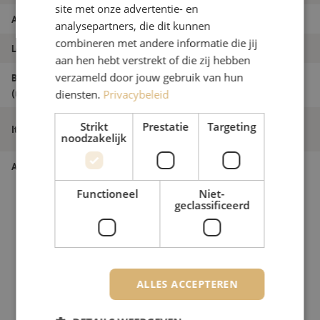
site met onze advertentie- en
Aantal vezels
Duplex
analysepartners, die dit kunnen
combineren met andere informatie die jij
Lengte
0.5m
aan hen hebt verstrekt of die zij hebben
verzameld door jouw gebruik van hun
Buitendiameter
1.8
(mm)
diensten.
Privacybeleid
Patchkabel duplex OM3, LC/PC-LC/PC,
Strikt
Prestatie
Targeting
Itemnaam
1.8mm, 0.5m
noodzakelijk
Artikelnummer
M20000778
Functioneel
Niet-
geclassificeerd
ALLES ACCEPTEREN