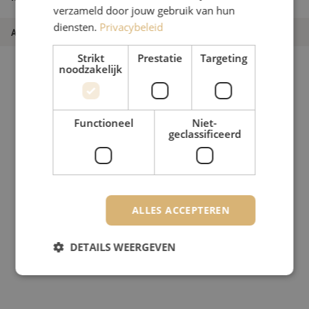
1.8mm, 10m
verzameld door jouw gebruik van hun
diensten.
Privacybeleid
Artikelnummer
M20000060
Strikt
Prestatie
Targeting
noodzakelijk
Functioneel
Niet-
geclassificeerd
ALLES ACCEPTEREN
DETAILS WEERGEVEN
Strikt noodzakelijk
Prestatie
Targeting