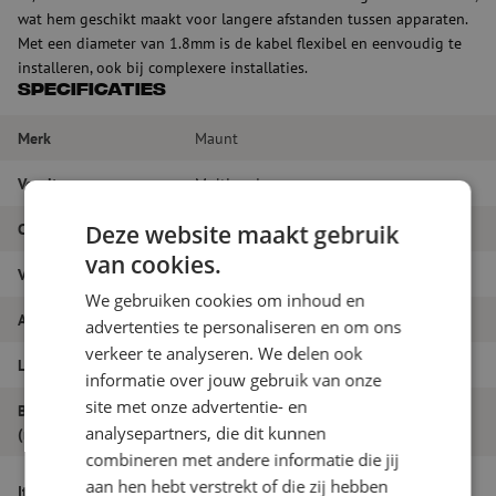
wat hem geschikt maakt voor langere afstanden tussen apparaten.
Met een diameter van 1.8mm is de kabel flexibel en eenvoudig te
installeren, ook bij complexere installaties.
Specificaties
Merk
Maunt
Vezeltype
Multimode
Connectortype
LC/PC - LC/PC
Deze website maakt gebruik
van cookies.
Vezelsoort
OM3
We gebruiken cookies om inhoud en
Aantal vezels
Duplex
advertenties te personaliseren en om ons
verkeer te analyseren. We delen ook
Lengte
10m
informatie over jouw gebruik van onze
site met onze advertentie- en
Buitendiameter
1.8
analysepartners, die dit kunnen
(mm)
combineren met andere informatie die jij
Patchkabel duplex OM3, LC/PC-LC/PC,
aan hen hebt verstrekt of die zij hebben
Itemnaam