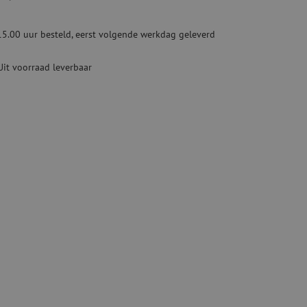
ketten
Specialty lasapparatuur
15.00 uur besteld, eerst volgende werkdag geleverd
Tweedehands apparatuur
beveiliging
Tweedehands lasapparatuur
Uit voorraad leverbaar
Tweedehands blaasapparatuur
ren
hap