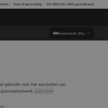
merken
Ruim 20 jaar ervaring
ISO-9001/ISO-14001 gecertificeerd
Nederlands (NL)
€ 15,90
excl. btw (€ 19,24 incl.)
Land/Taal
tchkabels
Glasvezel breakoutkabels
inglemode
Breakoutkabels singlemode
Nederlands (NL)
ultimode OM3
ultimode OM4
Nederlands (BE)
English
al gebruikt voor het aansluiten van
niging
Glasvezel lasapparatuur
Français
 glasvezelnetwerk.
Lees meer
g
Lasapparatuur
Deutsch
ging
Lasapparatuur accessoires
ssoires
Cleavers
cl.)