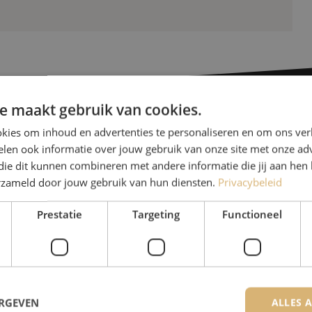
e maakt gebruik van cookies.
kies om inhoud en advertenties te personaliseren en om ons ver
Heb je vr
len ook informatie over jouw gebruik van onze site met onze adv
die dit kunnen combineren met andere informatie die jij aan hen 
erzameld door jouw gebruik van hun diensten.
Privacybeleid
Michelle helpt je graag ve
Michelle is samen met Jer
Prestatie
Targeting
Functioneel
voor onze klanten. Met v
oplossing en zet ze zich 
085 - 9026 600
ERGEVEN
ALLES 
De specialisten van Maunt zijn