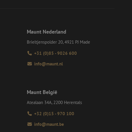
eid te maken
or de website, om
 het gebruik van
e Request Forgery
 ervoor dat
Maunt Nederland
op een website
momenteel is
Brieltjenspolder 20, 4921 PJ Made
d van de site.
voor een veilige
+31 (0)85 - 9026 600
, het verbeteren van
door het voorkomen
info@maunt.nl
nvallen.
ie-Script.com-
oekers te
-Script.com is
Maunt België
en op te slaan voor
iële doeleinden
Atealaan 34A, 2200 Herentals
+32 (0)15 - 970 100
Omschrijving
info@maunt.be