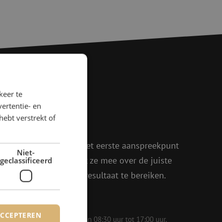
keer te
agen?
ertentie- en
hebt verstrekt of
rder!
oen, Julia en Isabelle het eerste aanspreekpunt
Niet-
eel enthousiasme denkt ze mee over de juiste
geclassificeerd
in om samen het beste resultaat te bereiken.
ACCEPTEREN
 op werkdagen bereikbaar van 08:30 uur tot 17:00 uur.