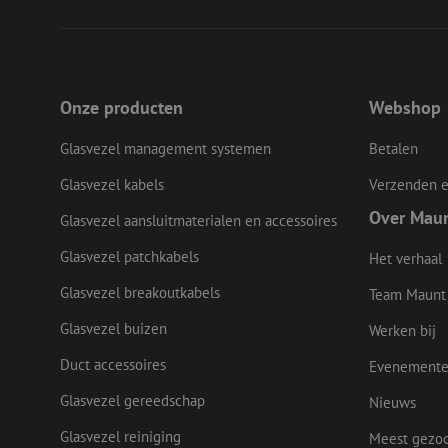
__cf_bm
LS_CSRF_TOKEN
Onze producten
Webshop
Glasvezel management systemen
Betalen
zfccn
Glasvezel kabels
Verzenden e
Over Mau
Glasvezel aansluitmaterialen en accessoires
CookieScriptConse
Glasvezel patchkabels
Het verhaal
Glasvezel breakoutkabels
Team Maunt
li_gc
Glasvezel buizen
Werken bij
Duct accessoires
Evenement
Glasvezel gereedschap
Nieuws
Naam
Naam
Aanbieder
Naam
zsce4753e68f69b42
Glasvezel reiniging
Meest gezo
/
Domein
Aanb
Naam