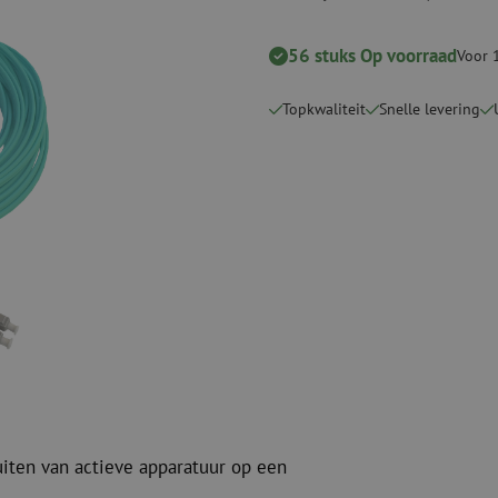
Snijgereedschappen
Reinigingspak
56 stuks Op voorraad
Voor 
Verbruiksmaterialen
Coax
Bevestigingsmaterialen
Overspannings
Topkwaliteit
Snelle levering
Kabelbinders
Coax kabels
Tape
Coax connecto
Overige verbruiksmaterialen
Coax gereedsc
uiten van actieve apparatuur op een