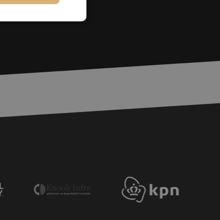
rd
elding en
voor een veilige
, het verbeteren van
door het voorkomen
nvallen.
basis van de PHP-
ene doeleinden die
erssessies te
een willekeurig
ikt, kan specifiek
eld is het behouden
ker tussen pagina's.
e Request Forgery
 ervoor dat
op een website
momenteel is
d van de site.