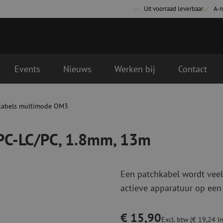
Uit voorraad leverbaar
A-
Events
Nieuws
Werken bij
Contact
, 13m
gende werkdag geleverd
kabels multimode OM3
Glasvezel aansluitmaterialen
Glasvezel pa
Pigtails
Patchkabels s
/PC-LC/PC, 1.8mm, 13m
Adapters
Patchkabels m
Las benodigdheden
Patchkabels m
Las accessoires
Simplex
Een patchkabel wordt veel
Glasvezel gereedschap
Glasvezel rei
actieve apparatuur op een
Ontmanteling
Droge reinigin
Kniptangen
Vloeistof reini
€ 15,90
ctoren
Knijptangen
Reinigingsacce
Excl. btw (€ 19,24 In