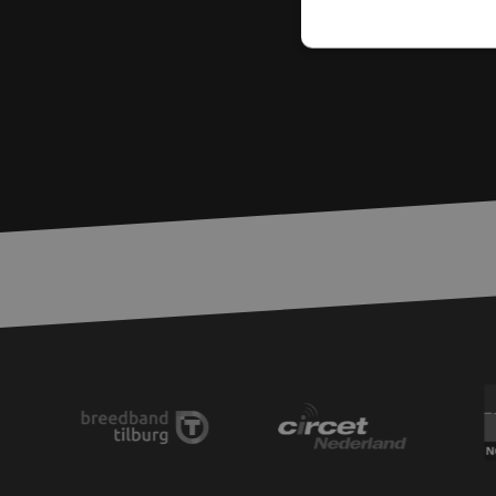
S
Strikt noodzakelijke
accountbeheer. De we
Naam
zfccn
PHPSESSID
LS_CSRF_TOKEN