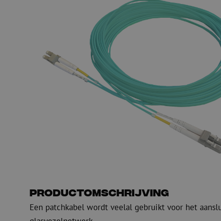
PE
Waarschuwing
Glasvezel blaasapparatuur
Glasvezel test- en
meetapparatuur
PicoFlow Rapid
Nanoflow Rapid
Testen
MultiFlow Rapid
Meten
MiniFlow Rapid
Inspectie
OTDR
Productomschrijving
Een patchkabel wordt veelal gebruikt voor het aansl