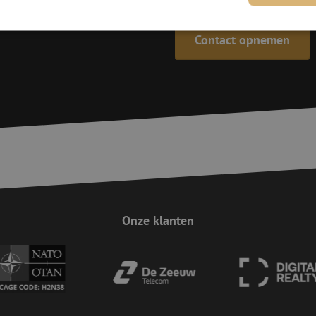
Contact opnemen
trikt noodzakelijk
Prestatie
Targeting
Functioneel
Niet-geclassificee
 cookies maken de kernfunctionaliteiten van de website mogelijk, zoals gebruikersaanm
bsite kan niet goed worden gebruikt zonder de strikt noodzakelijke cookies.
Aanbieder
/
Domein
Vervaldatum
Omschrijving
Sessie
Deze cookie wordt gebruikt om te zorgen 
Zoho
indiening van formulieren op de website
pagesense-
de veiligheid en de gebruikerservaring 
collect.zoho.eu
van CSRF (Cross-Site Request Forgery) aa
Sessie
Cookie gegenereerd door applicaties op 
PHP.net
taal. Dit is een identificator voor algem
www.maunt.nl
wordt gebruikt om variabelen van gebruik
Onze klanten
onderhouden. Het is normaal gesproken 
gegenereerd nummer, hoe het wordt gebru
zijn voor de site, maar een goed voorbe
van een ingelogde status voor een gebrui
Google Privacy Policy
Sessie
Deze cookie wordt gebruikt om Cross-Sit
Zoho Corporation
(CSRF) aanvallen te voorkomen. Het zorgt
salesiq.zohopublic.eu
inzendingen afkomstig van formulieren 
worden gemaakt door de gebruiker die 
ingelogd, het verbeteren van de veilighei