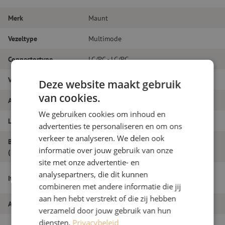
Merk
Maunt
Vezeltype
Multimode
Connectortype
LC/PC - LC/PC
Vezelsoort
OM3
Deze website maakt gebruik
van cookies.
Aantal vezels
Duplex
We gebruiken cookies om inhoud en
Lengte
18m
advertenties te personaliseren en om ons
verkeer te analyseren. We delen ook
Buitendiameter
1.8
informatie over jouw gebruik van onze
(mm)
site met onze advertentie- en
Patchkabel duplex OM3, LC/PC-LC/PC,
analysepartners, die dit kunnen
Itemnaam
1.8mm, 18m
combineren met andere informatie die jij
aan hen hebt verstrekt of die zij hebben
Artikelnummer
M20000068
verzameld door jouw gebruik van hun
diensten.
Privacybeleid