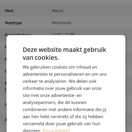
Merk
Maunt
Vezeltype
Multimode
Connectortype
LC/PC - LC/PC
Vezelsoort
OM3
Deze website maakt gebruik
van cookies.
Aantal vezels
Duplex
We gebruiken cookies om inhoud en
Lengte
19m
advertenties te personaliseren en om ons
verkeer te analyseren. We delen ook
Buitendiameter
1.8
informatie over jouw gebruik van onze
(mm)
site met onze advertentie- en
Patchkabel duplex OM3, LC/PC-LC/PC,
analysepartners, die dit kunnen
Itemnaam
1.8mm, 19m
combineren met andere informatie die jij
aan hen hebt verstrekt of die zij hebben
Artikelnummer
M20000069
verzameld door jouw gebruik van hun
diensten.
Privacybeleid