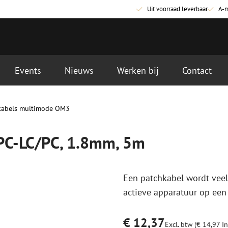
Uit voorraad leverbaar
A-
Events
Nieuws
Werken bij
Contact
, 5m
kabels multimode OM3
Glasvezel aansluitmaterialen
Glasvezel pa
Pigtails
Patchkabels s
/PC-LC/PC, 1.8mm, 5m
Adapters
Patchkabels m
Las benodigdheden
Patchkabels m
Las accessoires
Simplex
Een patchkabel wordt veel
Glasvezel gereedschap
Glasvezel rei
actieve apparatuur op een
Ontmanteling
Droge reinigin
Kniptangen
Vloeistof reini
€ 12,37
ctoren
Knijptangen
Reinigingsacce
Excl. btw (€ 14,97 In