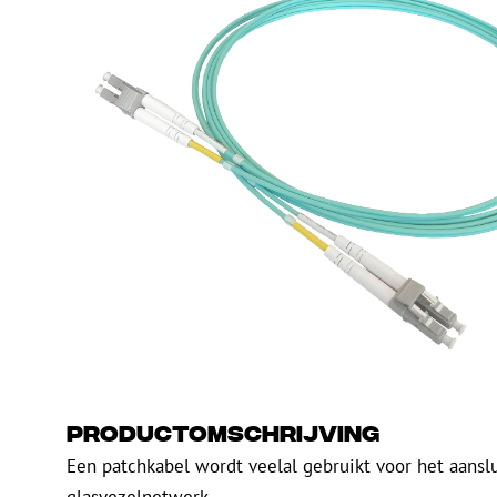
PE
Waarschuwing
Glasvezel blaasapparatuur
Glasvezel test- en
meetapparatuur
PicoFlow Rapid
Nanoflow Rapid
Testen
MultiFlow Rapid
Meten
MiniFlow Rapid
Inspectie
OTDR
Productomschrijving
Een patchkabel wordt veelal gebruikt voor het aansl