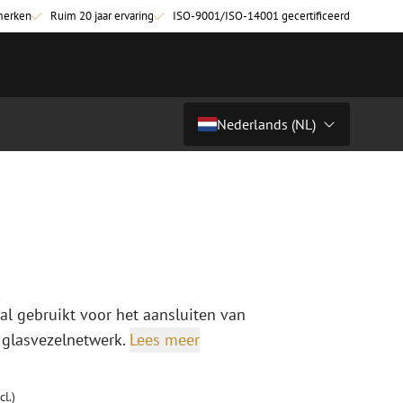
merken
Ruim 20 jaar ervaring
ISO-9001/ISO-14001 gecertificeerd
Nederlands (NL)
€ 12,37
excl. btw (€ 14,97 incl.)
Land/Taal
tchkabels
Glasvezel breakoutkabels
inglemode
Breakoutkabels singlemode
Nederlands (NL)
ultimode OM3
ultimode OM4
Nederlands (BE)
English
al gebruikt voor het aansluiten van
niging
Glasvezel lasapparatuur
Français
 glasvezelnetwerk.
Lees meer
g
Lasapparatuur
Deutsch
ging
Lasapparatuur accessoires
ssoires
Cleavers
cl.)