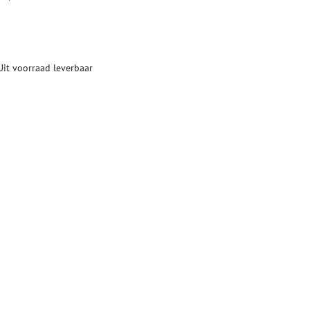
ketten
Specialty lasapparatuur
Tweedehands apparatuur
beveiliging
Tweedehands lasapparatuur
Uit voorraad leverbaar
Tweedehands blaasapparatuur
ren
hap