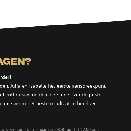
agen?
rder!
oen, Julia en Isabelle het eerste aanspreekpunt
eel enthousiasme denkt ze mee over de juiste
in om samen het beste resultaat te bereiken.
 op werkdagen bereikbaar van 08:30 uur tot 17:00 uur.