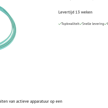
Snijgereedschappen
Reinigingspak
Levertijd 13 weken
Verbruiksmaterialen
Coax
Bevestigingsmaterialen
Overspannings
Topkwaliteit
Snelle levering
Kabelbinders
Coax kabels
Tape
Coax connecto
Overige verbruiksmaterialen
Coax gereedsc
uiten van actieve apparatuur op een