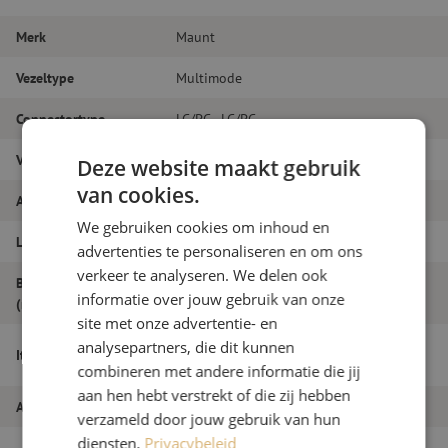
Merk
Maunt
Vezeltype
Multimode
Connectortype
LC/PC - LC/PC
Vezelsoort
OM3
Deze website maakt gebruik
van cookies.
Aantal vezels
Duplex
We gebruiken cookies om inhoud en
Lengte
7m
advertenties te personaliseren en om ons
verkeer te analyseren. We delen ook
Buitendiameter
1.8
informatie over jouw gebruik van onze
(mm)
site met onze advertentie- en
Patchkabel duplex OM3, LC/PC-LC/PC,
analysepartners, die dit kunnen
Itemnaam
1.8mm, 7m
combineren met andere informatie die jij
aan hen hebt verstrekt of die zij hebben
Artikelnummer
M20000057
verzameld door jouw gebruik van hun
diensten.
Privacybeleid