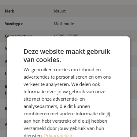
Merk
Maunt
Vezeltype
Multimode
Connectortype
LC/PC - SC/PC
Vezelsoort
OM3
Deze website maakt gebruik
van cookies.
Aantal vezels
Duplex
We gebruiken cookies om inhoud en
Lengte
10m
advertenties te personaliseren en om ons
verkeer te analyseren. We delen ook
Buitendiameter
1.8
informatie over jouw gebruik van onze
(mm)
site met onze advertentie- en
Patchkabel duplex OM3, LC/PC-SC/PC,
analysepartners, die dit kunnen
Itemnaam
1.8mm, 10m
combineren met andere informatie die jij
aan hen hebt verstrekt of die zij hebben
Artikelnummer
M20000035
verzameld door jouw gebruik van hun
diensten.
Privacybeleid