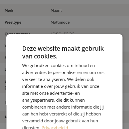
Merk
Maunt
Vezeltype
Multimode
Connectortype
LC/PC - SC/PC
Vezelsoort
OM3
Deze website maakt gebruik
van cookies.
Aantal vezels
Duplex
We gebruiken cookies om inhoud en
Lengte
13m
advertenties te personaliseren en om ons
verkeer te analyseren. We delen ook
Buitendiameter
1.8
informatie over jouw gebruik van onze
(mm)
site met onze advertentie- en
Patchkabel duplex OM3, LC/PC-SC/PC,
analysepartners, die dit kunnen
Itemnaam
1.8mm, 13m
combineren met andere informatie die jij
aan hen hebt verstrekt of die zij hebben
Artikelnummer
M20000038
verzameld door jouw gebruik van hun
diensten.
Privacybeleid