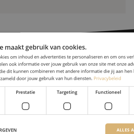
e maakt gebruik van cookies.
kies om inhoud en advertenties te personaliseren en om ons ver
Heb je vr
len ook informatie over jouw gebruik van onze site met onze adv
die dit kunnen combineren met andere informatie die jij aan hen 
erzameld door jouw gebruik van hun diensten.
Privacybeleid
Michelle helpt je graag ve
Michelle is samen met Jer
Prestatie
Targeting
Functioneel
voor onze klanten. Met v
oplossing en zet ze zich 
085 - 9026 600
ERGEVEN
ALLES 
De specialisten van Maunt zijn