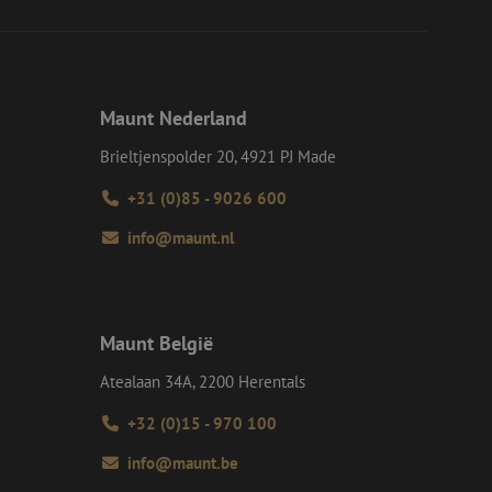
eid te maken
or de website, om
 het gebruik van
e Request Forgery
 ervoor dat
Maunt Nederland
op een website
momenteel is
Brieltjenspolder 20, 4921 PJ Made
d van de site.
voor een veilige
+31 (0)85 - 9026 600
, het verbeteren van
door het voorkomen
info@maunt.nl
nvallen.
ie-Script.com-
oekers te
-Script.com is
Maunt België
en op te slaan voor
iële doeleinden
Atealaan 34A, 2200 Herentals
+32 (0)15 - 970 100
Omschrijving
info@maunt.be