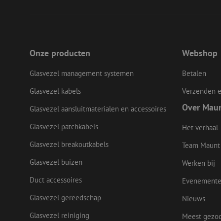
__cf_bm
LS_CSRF_TOKEN
Onze producten
Webshop
Glasvezel management systemen
Betalen
zfccn
Glasvezel kabels
Verzenden e
Over Mau
Glasvezel aansluitmaterialen en accessoires
CookieScriptConse
Glasvezel patchkabels
Het verhaal
Glasvezel breakoutkabels
Team Maunt
li_gc
Glasvezel buizen
Werken bij
Duct accessoires
Evenement
Glasvezel gereedschap
Nieuws
Naam
Naam
Aanbieder
Naam
zsce4753e68f69b42
Glasvezel reiniging
Meest gezo
/
Domein
Aanb
Naam