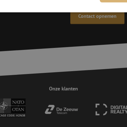
Contact opnemen
trikt noodzakelijk
Prestatie
Targeting
Functioneel
Niet-geclassificee
 cookies maken de kernfunctionaliteiten van de website mogelijk, zoals gebruikersaanm
bsite kan niet goed worden gebruikt zonder de strikt noodzakelijke cookies.
Aanbieder
/
Domein
Vervaldatum
Omschrijving
Sessie
Deze cookie wordt gebruikt om te zorgen 
Zoho
indiening van formulieren op de website
pagesense-
de veiligheid en de gebruikerservaring 
collect.zoho.eu
van CSRF (Cross-Site Request Forgery) aa
Sessie
Cookie gegenereerd door applicaties op 
PHP.net
taal. Dit is een identificator voor algem
www.maunt.nl
wordt gebruikt om variabelen van gebruik
Onze klanten
onderhouden. Het is normaal gesproken 
gegenereerd nummer, hoe het wordt gebru
zijn voor de site, maar een goed voorbe
van een ingelogde status voor een gebrui
Google Privacy Policy
Sessie
Deze cookie wordt gebruikt om Cross-Sit
Zoho Corporation
(CSRF) aanvallen te voorkomen. Het zorgt
salesiq.zohopublic.eu
inzendingen afkomstig van formulieren 
worden gemaakt door de gebruiker die 
ingelogd, het verbeteren van de veilighei