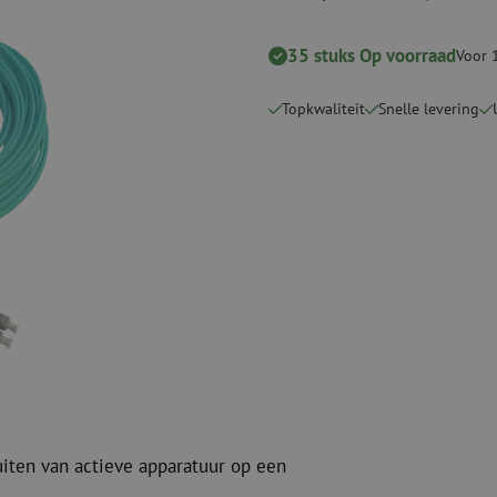
Verbruiksmaterialen
Coax
Bevestigingsmaterialen
35 stuks Op voorraad
Overspannings
Voor 
Kabelbinders
Coax kabels
Tape
Coax connecto
Topkwaliteit
Snelle levering
Overige verbruiksmaterialen
Coax gereedsc
uiten van actieve apparatuur op een