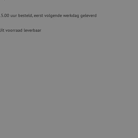
Tweedehands apparatuur
beveiliging
Tweedehands lasapparatuur
15.00 uur besteld, eerst volgende werkdag geleverd
Tweedehands blaasapparatuur
ren
Uit voorraad leverbaar
hap