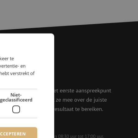
keer te
agen?
ertentie- en
hebt verstrekt of
rder!
oen, Julia en Isabelle het eerste aanspreekpunt
Niet-
eel enthousiasme denkt ze mee over de juiste
geclassificeerd
in om samen het beste resultaat te bereiken.
ACCEPTEREN
 op werkdagen bereikbaar van 08:30 uur tot 17:00 uur.