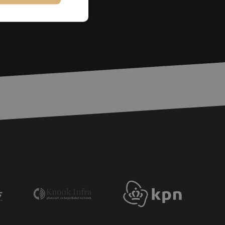
rd
elding en
voor een veilige
, het verbeteren van
door het voorkomen
nvallen.
basis van de PHP-
ene doeleinden die
erssessies te
een willekeurig
ikt, kan specifiek
eld is het behouden
ker tussen pagina's.
e Request Forgery
 ervoor dat
op een website
momenteel is
d van de site.