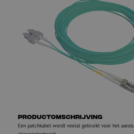
Glasvezel blaasapparatuur
Glasvezel test- en
meetapparatuur
PicoFlow Rapid
Nanoflow Rapid
Testen
MultiFlow Rapid
Meten
MiniFlow Rapid
Inspectie
OTDR
Productomschrijving
Een patchkabel wordt veelal gebruikt voor het aansl