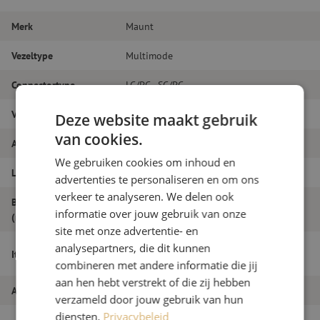
Merk
Maunt
Vezeltype
Multimode
Connectortype
LC/PC - SC/PC
Vezelsoort
OM3
Deze website maakt gebruik
van cookies.
Aantal vezels
Duplex
We gebruiken cookies om inhoud en
Lengte
7m
advertenties te personaliseren en om ons
verkeer te analyseren. We delen ook
Buitendiameter
1.8
informatie over jouw gebruik van onze
(mm)
site met onze advertentie- en
Patchkabel duplex OM3, LC/PC-SC/PC,
analysepartners, die dit kunnen
Itemnaam
1.8mm, 7m
combineren met andere informatie die jij
aan hen hebt verstrekt of die zij hebben
Artikelnummer
M20000032
verzameld door jouw gebruik van hun
diensten.
Privacybeleid