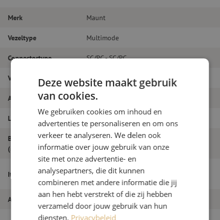
Merk
Maunt
Vezeltype
Multimode
Connectortype
SC/PC - SC/PC
Vezelsoort
OM3
Deze website maakt gebruik
van cookies.
Aantal vezels
Duplex
We gebruiken cookies om inhoud en
Lengte
23m
advertenties te personaliseren en om ons
verkeer te analyseren. We delen ook
Buitendiameter
1.8
informatie over jouw gebruik van onze
(mm)
site met onze advertentie- en
Patchkabel duplex OM3, SC/PC-SC/PC,
analysepartners, die dit kunnen
Itemnaam
1.8mm, 23m
combineren met andere informatie die jij
aan hen hebt verstrekt of die zij hebben
Artikelnummer
M20000023
verzameld door jouw gebruik van hun
diensten.
Privacybeleid