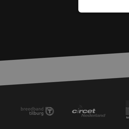
S
Strikt noodzakelijke
accountbeheer. De we
Naam
zfccn
PHPSESSID
LS_CSRF_TOKEN