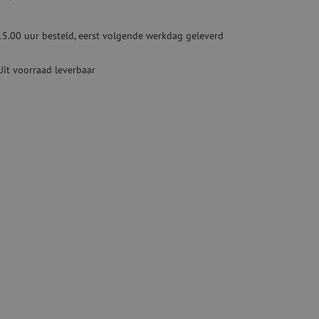
ketten
Specialty lasapparatuur
15.00 uur besteld, eerst volgende werkdag geleverd
Tweedehands apparatuur
beveiliging
Tweedehands lasapparatuur
Uit voorraad leverbaar
Tweedehands blaasapparatuur
ren
hap