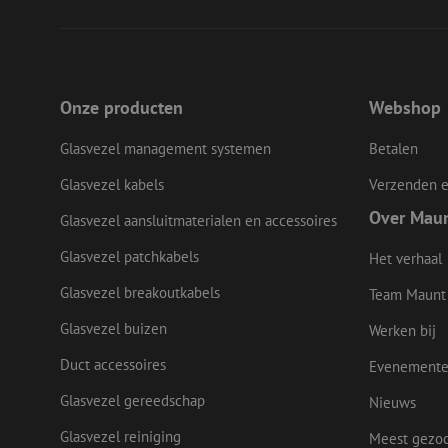
__cf_bm
LS_CSRF_TOKEN
Onze producten
Webshop
Glasvezel management systemen
Betalen
zfccn
Glasvezel kabels
Verzenden e
Over Mau
Glasvezel aansluitmaterialen en accessoires
CookieScriptConse
Glasvezel patchkabels
Het verhaal
Glasvezel breakoutkabels
Team Maunt
li_gc
Glasvezel buizen
Werken bij
Duct accessoires
Evenement
Glasvezel gereedschap
Nieuws
Naam
Naam
Aanbieder
Naam
zsce4753e68f69b42
Glasvezel reiniging
Meest gezo
/
Domein
Aanb
Naam