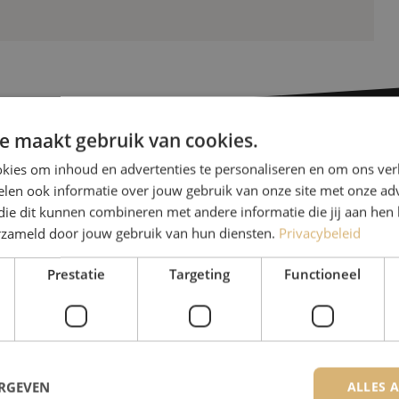
e maakt gebruik van cookies.
kies om inhoud en advertenties te personaliseren en om ons ver
Heb je vr
len ook informatie over jouw gebruik van onze site met onze adv
die dit kunnen combineren met andere informatie die jij aan hen 
erzameld door jouw gebruik van hun diensten.
Privacybeleid
Michelle helpt je graag ve
Michelle is samen met Jer
Prestatie
Targeting
Functioneel
voor onze klanten. Met v
oplossing en zet ze zich 
085 - 9026 600
ERGEVEN
ALLES 
De specialisten van Maunt zijn