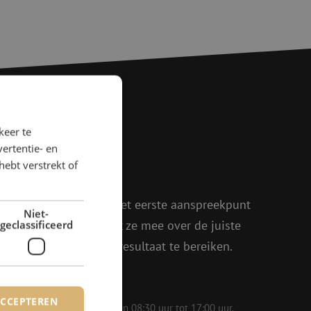
keer te
agen?
ertentie- en
hebt verstrekt of
rder!
oen, Julia en Isabelle het eerste aanspreekpunt
Niet-
eel enthousiasme denkt ze mee over de juiste
geclassificeerd
in om samen het beste resultaat te bereiken.
ACCEPTEREN
 op werkdagen bereikbaar van 08:30 uur tot 17:00 uur.