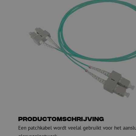
PE
Waarschuwing
Glasvezel blaasapparatuur
Glasvezel test- en
meetapparatuur
PicoFlow Rapid
Nanoflow Rapid
Testen
MultiFlow Rapid
Meten
MiniFlow Rapid
Inspectie
OTDR
Productomschrijving
Een patchkabel wordt veelal gebruikt voor het aansl