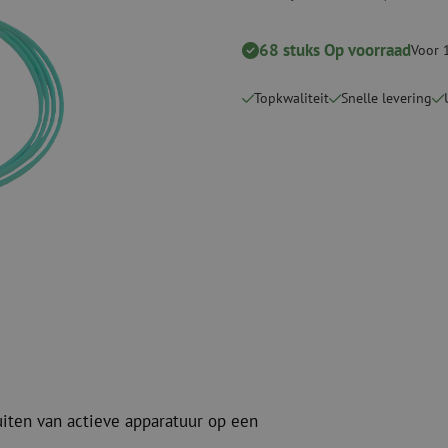
Snijgereedschappen
Reinigingspak
68 stuks Op voorraad
Voor 
Verbruiksmaterialen
Coax
Bevestigingsmaterialen
Overspannings
Topkwaliteit
Snelle levering
Kabelbinders
Coax kabels
Tape
Coax connecto
Overige verbruiksmaterialen
Coax gereedsc
uiten van actieve apparatuur op een