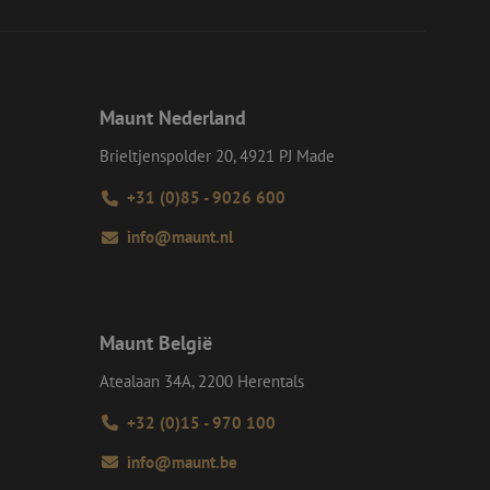
eid te maken
or de website, om
 het gebruik van
e Request Forgery
 ervoor dat
Maunt Nederland
op een website
momenteel is
Brieltjenspolder 20, 4921 PJ Made
d van de site.
voor een veilige
+31 (0)85 - 9026 600
, het verbeteren van
door het voorkomen
info@maunt.nl
nvallen.
ie-Script.com-
oekers te
-Script.com is
Maunt België
en op te slaan voor
iële doeleinden
Atealaan 34A, 2200 Herentals
+32 (0)15 - 970 100
Omschrijving
info@maunt.be