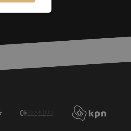
rd
elding en
voor een veilige
, het verbeteren van
door het voorkomen
nvallen.
basis van de PHP-
ene doeleinden die
erssessies te
een willekeurig
ikt, kan specifiek
eld is het behouden
ker tussen pagina's.
e Request Forgery
 ervoor dat
op een website
momenteel is
d van de site.