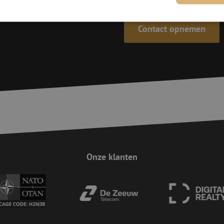
Contact opnemen
trikt noodzakelijk
Prestatie
Targeting
Functioneel
Niet-geclassificee
 cookies maken de kernfunctionaliteiten van de website mogelijk, zoals gebruikersaanm
bsite kan niet goed worden gebruikt zonder de strikt noodzakelijke cookies.
Aanbieder
/
Domein
Vervaldatum
Omschrijving
Sessie
Deze cookie wordt gebruikt om te zorgen 
Zoho
indiening van formulieren op de website
pagesense-
de veiligheid en de gebruikerservaring 
collect.zoho.eu
van CSRF (Cross-Site Request Forgery) aa
Sessie
Cookie gegenereerd door applicaties op 
PHP.net
taal. Dit is een identificator voor algem
www.maunt.nl
wordt gebruikt om variabelen van gebruik
onderhouden. Het is normaal gesproken 
Onze klanten
gegenereerd nummer, hoe het wordt gebru
zijn voor de site, maar een goed voorbe
van een ingelogde status voor een gebrui
Google Privacy Policy
Sessie
Deze cookie wordt gebruikt om Cross-Sit
Zoho Corporation
(CSRF) aanvallen te voorkomen. Het zorgt
salesiq.zohopublic.eu
inzendingen afkomstig van formulieren 
worden gemaakt door de gebruiker die 
ingelogd, het verbeteren van de veilighei