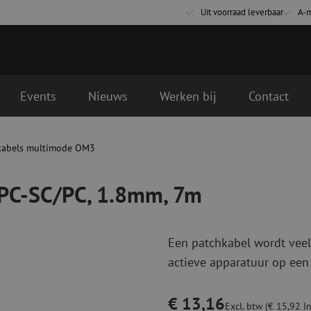
Uit voorraad leverbaar
A-
Events
Nieuws
Werken bij
Contact
, 7m
gende werkdag geleverd
kabels multimode OM3
Glasvezel aansluitmaterialen
Glasvezel pa
Pigtails
Patchkabels s
/PC-SC/PC, 1.8mm, 7m
Adapters
Patchkabels m
Las benodigdheden
Patchkabels m
Las accessoires
Simplex
Een patchkabel wordt veel
Glasvezel gereedschap
Glasvezel rei
actieve apparatuur op een
Ontmanteling
Droge reinigin
Kniptangen
Vloeistof reini
€ 13,16
ctoren
Knijptangen
Reinigingsacce
Excl. btw (€ 15,92 In