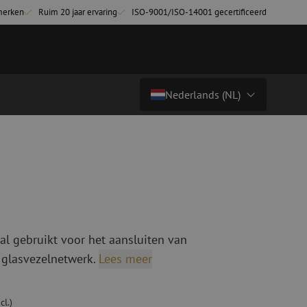
merken
Ruim 20 jaar ervaring
ISO-9001/ISO-14001 gecertificeerd
Nederlands (NL)
€ 13,16
excl. btw (€ 15,92 incl.)
Land/Taal
tchkabels
Glasvezel breakoutkabels
inglemode
Breakoutkabels singlemode
Nederlands (NL)
ultimode OM3
ultimode OM4
Nederlands (BE)
English
al gebruikt voor het aansluiten van
niging
Glasvezel lasapparatuur
Français
 glasvezelnetwerk.
Lees meer
g
Lasapparatuur
Deutsch
ging
Lasapparatuur accessoires
ssoires
Cleavers
cl.)