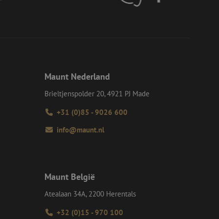
d van de site.
eid te maken
or de website, om
 het gebruik van
e Request Forgery
 ervoor dat
op een website
Maunt Nederland
momenteel is
d van de site.
Brieltjenspolder 20, 4921 PJ Made
voor een veilige
, het verbeteren van
door het voorkomen
+31 (0)85 - 9026 600
nvallen.
info@maunt.nl
ie-Script.com-
oekers te
-Script.com is
en op te slaan voor
iële doeleinden
Maunt België
Atealaan 34A, 2200 Herentals
Omschrijving
+32 (0)15 - 970 100