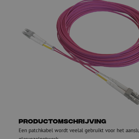
PE
Waarschuwing
Glasvezel blaasapparatuur
Glasvezel test- en
meetapparatuur
PicoFlow Rapid
Nanoflow Rapid
Testen
MultiFlow Rapid
Meten
MiniFlow Rapid
Inspectie
OTDR
Productomschrijving
Een patchkabel wordt veelal gebruikt voor het aansl