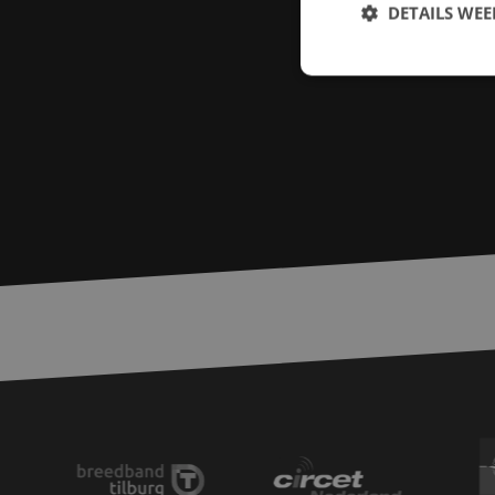
DETAILS WE
S
Strikt noodzakelijke
accountbeheer. De we
Naam
zfccn
PHPSESSID
LS_CSRF_TOKEN