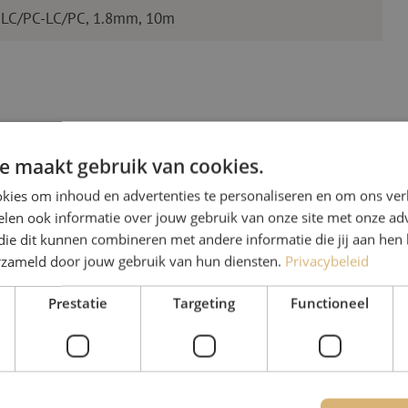
 LC/PC-LC/PC, 1.8mm, 10m
e maakt gebruik van cookies.
kies om inhoud en advertenties te personaliseren en om ons ver
len ook informatie over jouw gebruik van onze site met onze adv
Heb je vr
die dit kunnen combineren met andere informatie die jij aan hen 
erzameld door jouw gebruik van hun diensten.
Privacybeleid
Michelle helpt je graag ve
Prestatie
Targeting
Functioneel
Michelle is samen met Jer
voor onze klanten. Met v
oplossing en zet ze zich 