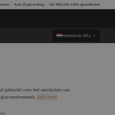
merken
Ruim 20 jaar ervaring
ISO-9001/ISO-14001 gecertificeerd
Nederlands (NL)
€ 19,51
excl. btw (€ 23,61 incl.)
Land/Taal
tchkabels
Glasvezel breakoutkabels
inglemode
Breakoutkabels singlemode
Nederlands (NL)
ultimode OM3
ultimode OM4
Nederlands (BE)
English
al gebruikt voor het aansluiten van
niging
Glasvezel lasapparatuur
Français
 glasvezelnetwerk.
Lees meer
g
Lasapparatuur
Deutsch
ging
Lasapparatuur accessoires
ssoires
Cleavers
cl.)