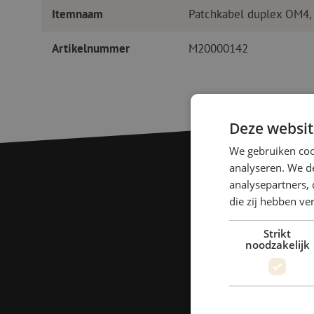
Itemnaam
Patchkabel duplex OM4,
Artikelnummer
M20000142
Deze websit
We gebruiken coo
analyseren. We de
analysepartners, 
die zij hebben v
Strikt
noodzakelijk