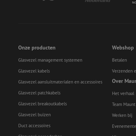
__cf_bm
LS_CSRF_TOKEN
Onze producten
Webshop
Glasvezel management systemen
Betalen
zfccn
Glasvezel kabels
Verzenden e
Over Mau
Glasvezel aansluitmaterialen en accessoires
CookieScriptConse
Glasvezel patchkabels
Het verhaal
Glasvezel breakoutkabels
li_gc
Team Maunt
Glasvezel buizen
Werken bij
Duct accessoires
Evenement
Naam
Naam
Aanbieder