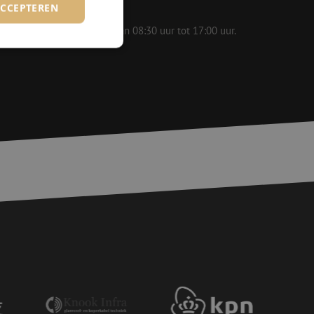
ACCEPTEREN
 op werkdagen bereikbaar van 08:30 uur tot 17:00 uur.
rd
elding en
voor een veilige
, het verbeteren van
door het voorkomen
nvallen.
basis van de PHP-
ene doeleinden die
erssessies te
een willekeurig
ikt, kan specifiek
eld is het behouden
ker tussen pagina's.
e Request Forgery
 ervoor dat
op een website
momenteel is