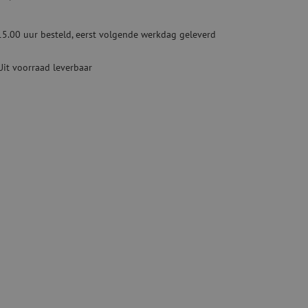
ketten
Specialty lasapparatuur
15.00 uur besteld, eerst volgende werkdag geleverd
Tweedehands apparatuur
beveiliging
Tweedehands lasapparatuur
Uit voorraad leverbaar
Tweedehands blaasapparatuur
ren
hap