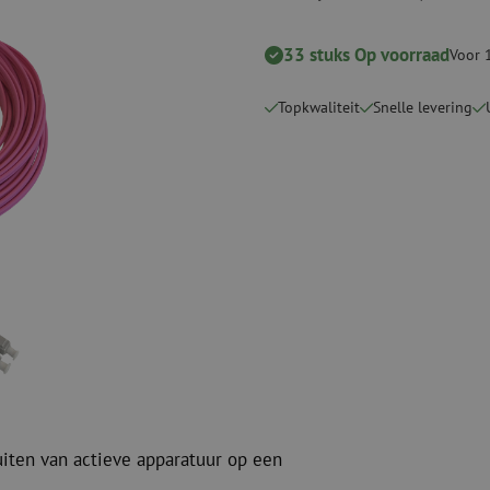
Snijgereedschappen
Reinigingspak
33 stuks Op voorraad
Voor 
Verbruiksmaterialen
Coax
Bevestigingsmaterialen
Overspannings
Topkwaliteit
Snelle levering
Kabelbinders
Coax kabels
Tape
Coax connecto
Overige verbruiksmaterialen
Coax gereedsc
uiten van actieve apparatuur op een