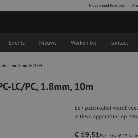
Uit voorraad leverbaar
A-
Events
Nieuws
Werken bij
Contact
, 10m
gende werkdag geleverd
kabels multimode OM4
Glasvezel aansluitmaterialen
Glasvezel pa
Pigtails
Patchkabels s
/PC-LC/PC, 1.8mm, 10m
Adapters
Patchkabels m
Las benodigdheden
Patchkabels m
Las accessoires
Simplex
Een patchkabel wordt veel
Glasvezel gereedschap
Glasvezel rei
actieve apparatuur op een
Ontmanteling
Droge reinigin
Kniptangen
Vloeistof reini
€ 19,51
ctoren
Knijptangen
Reinigingsacce
Excl. btw (€ 23,61 In