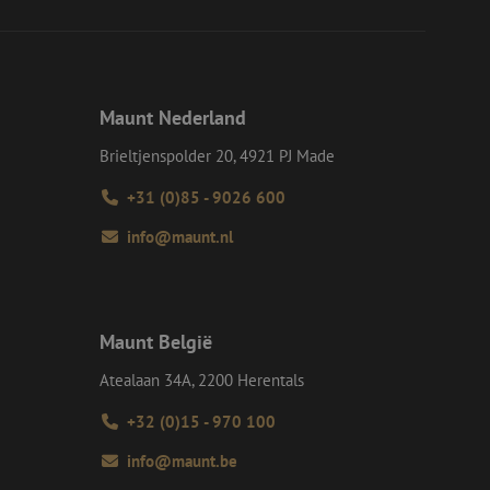
eid te maken
or de website, om
 het gebruik van
e Request Forgery
 ervoor dat
Maunt Nederland
op een website
momenteel is
Brieltjenspolder 20, 4921 PJ Made
d van de site.
voor een veilige
+31 (0)85 - 9026 600
, het verbeteren van
door het voorkomen
info@maunt.nl
nvallen.
ie-Script.com-
oekers te
-Script.com is
Maunt België
en op te slaan voor
iële doeleinden
Atealaan 34A, 2200 Herentals
+32 (0)15 - 970 100
Omschrijving
info@maunt.be