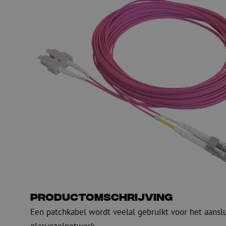
Glasvezel blaasapparatuur
Glasvezel test- en
meetapparatuur
PicoFlow Rapid
Nanoflow Rapid
Testen
MultiFlow Rapid
Meten
MiniFlow Rapid
Inspectie
OTDR
Productomschrijving
Een patchkabel wordt veelal gebruikt voor het aansl