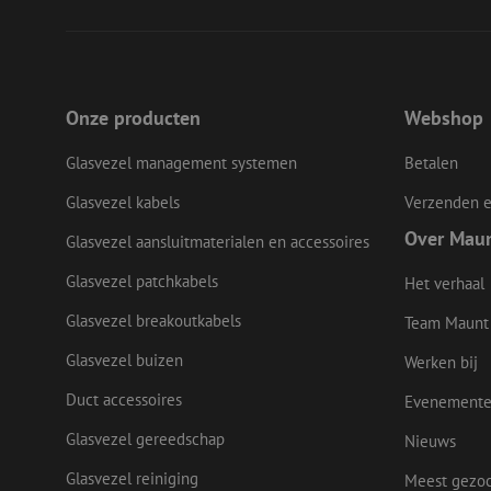
__cf_bm
LS_CSRF_TOKEN
Onze producten
Webshop
Glasvezel management systemen
Betalen
zfccn
Glasvezel kabels
Verzenden e
Over Mau
Glasvezel aansluitmaterialen en accessoires
CookieScriptConse
Glasvezel patchkabels
Het verhaal
Glasvezel breakoutkabels
Team Maunt
li_gc
Glasvezel buizen
Werken bij
Duct accessoires
Evenement
Glasvezel gereedschap
Nieuws
Naam
Naam
Aanbieder
Naam
zsce4753e68f69b42
Glasvezel reiniging
Meest gezo
/
Domein
Aanb
Naam