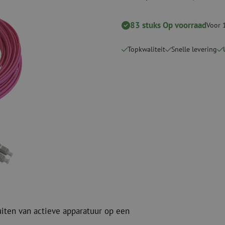
Verbruiksmaterialen
Coax
Bevestigingsmaterialen
83 stuks Op voorraad
Overspannings
Voor 
Kabelbinders
Coax kabels
Tape
Coax connecto
Topkwaliteit
Snelle levering
Overige verbruiksmaterialen
Coax gereedsc
uiten van actieve apparatuur op een