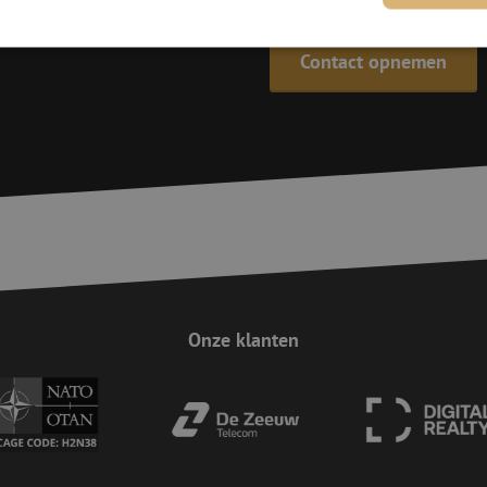
Contact opnemen
trikt noodzakelijk
Prestatie
Targeting
Functioneel
Niet-geclassificee
 cookies maken de kernfunctionaliteiten van de website mogelijk, zoals gebruikersaanm
bsite kan niet goed worden gebruikt zonder de strikt noodzakelijke cookies.
Aanbieder
/
Domein
Vervaldatum
Omschrijving
Sessie
Deze cookie wordt gebruikt om te zorgen 
Zoho
indiening van formulieren op de website
pagesense-
de veiligheid en de gebruikerservaring 
collect.zoho.eu
van CSRF (Cross-Site Request Forgery) aa
Sessie
Cookie gegenereerd door applicaties op 
PHP.net
taal. Dit is een identificator voor algem
www.maunt.nl
wordt gebruikt om variabelen van gebruik
Onze klanten
onderhouden. Het is normaal gesproken 
gegenereerd nummer, hoe het wordt gebru
zijn voor de site, maar een goed voorbe
van een ingelogde status voor een gebrui
Google Privacy Policy
Sessie
Deze cookie wordt gebruikt om Cross-Sit
Zoho Corporation
(CSRF) aanvallen te voorkomen. Het zorgt
salesiq.zohopublic.eu
inzendingen afkomstig van formulieren 
worden gemaakt door de gebruiker die 
ingelogd, het verbeteren van de veilighei