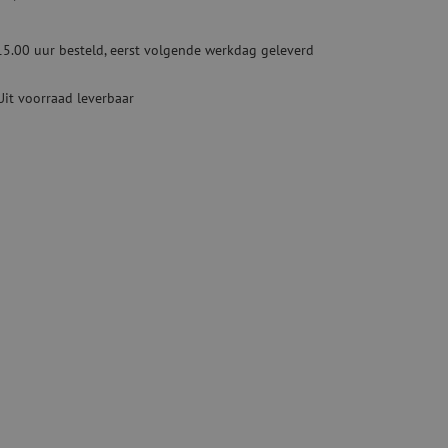
Tweedehands apparatuur
beveiliging
Tweedehands lasapparatuur
15.00 uur besteld, eerst volgende werkdag geleverd
Tweedehands blaasapparatuur
ren
Uit voorraad leverbaar
hap