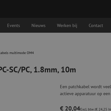
Events
Nieuws
Werken bij
Contact
, 10m
Glasvezel aansluitmaterialen
Glasvezel pa
gende werkdag geleverd
Pigtails
Patchkabels s
kabels multimode OM4
Adapters
Patchkabels m
Las benodigdheden
Patchkabels m
/PC-SC/PC, 1.8mm, 10m
Las accessoires
Simplex
Glasvezel gereedschap
Glasvezel rei
Een patchkabel wordt veel
Ontmanteling
Droge reinigin
actieve apparatuur op een
Kniptangen
Vloeistof reini
ctoren
Knijptangen
Reinigingsacce
Snijgereedschappen
Reinigingspak
€ 20,04
Excl. btw (€ 24,25 In