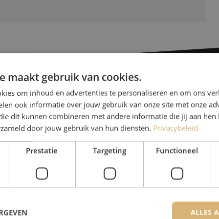
e maakt gebruik van cookies.
kies om inhoud en advertenties te personaliseren en om ons ver
Heb je vr
len ook informatie over jouw gebruik van onze site met onze adv
die dit kunnen combineren met andere informatie die jij aan hen 
erzameld door jouw gebruik van hun diensten.
Privacybeleid
Michelle helpt je graag ve
Michelle is samen met Jer
Prestatie
Targeting
Functioneel
voor onze klanten. Met v
oplossing en zet ze zich 
085 - 9026 600
ERGEVEN
ALLES 
De specialisten van Maunt zijn