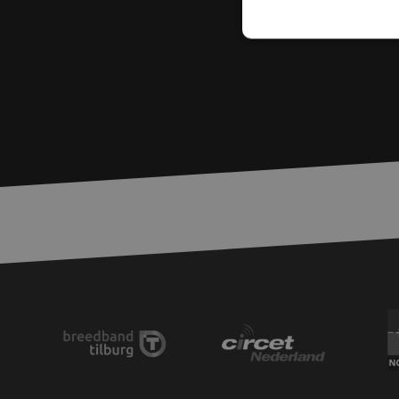
S
Strikt noodzakelijke
accountbeheer. De we
Naam
zfccn
PHPSESSID
LS_CSRF_TOKEN