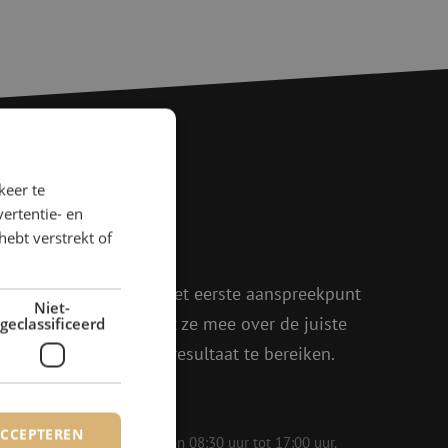
keer te
agen?
ertentie- en
hebt verstrekt of
rder!
oen, Julia en Isabelle het eerste aanspreekpunt
Niet-
eel enthousiasme denkt ze mee over de juiste
geclassificeerd
in om samen het beste resultaat te bereiken.
ACCEPTEREN
 op werkdagen bereikbaar van 08:30 uur tot 17:00 uur.