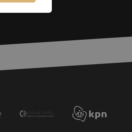
rd
elding en
voor een veilige
, het verbeteren van
door het voorkomen
nvallen.
basis van de PHP-
ene doeleinden die
erssessies te
een willekeurig
ikt, kan specifiek
eld is het behouden
ker tussen pagina's.
e Request Forgery
 ervoor dat
op een website
momenteel is
d van de site.