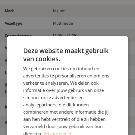
Merk
Maunt
Vezeltype
Multimode
Connectortype
LC/PC - SC/PC
Vezelsoort
OM4
Deze website maakt gebruik
van cookies.
Aantal vezels
Duplex
We gebruiken cookies om inhoud en
Lengte
11m
advertenties te personaliseren en om ons
verkeer te analyseren. We delen ook
Buitendiameter
1.8
informatie over jouw gebruik van onze
(mm)
site met onze advertentie- en
Patchkabel duplex OM4, LC/PC-SC/PC,
analysepartners, die dit kunnen
Itemnaam
1.8mm, 11m
combineren met andere informatie die jij
aan hen hebt verstrekt of die zij hebben
Artikelnummer
M20000111
verzameld door jouw gebruik van hun
diensten.
Privacybeleid