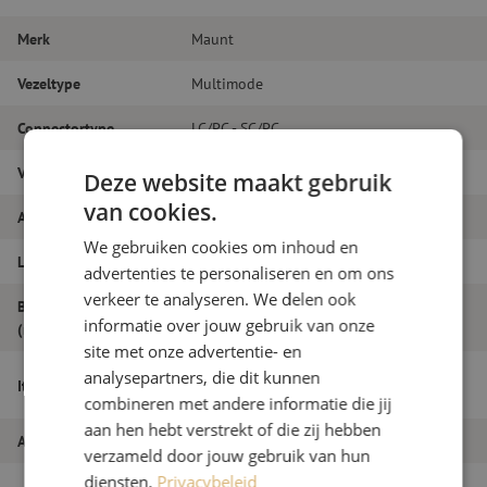
Merk
Maunt
Vezeltype
Multimode
Connectortype
LC/PC - SC/PC
Vezelsoort
OM4
Deze website maakt gebruik
van cookies.
Aantal vezels
Duplex
We gebruiken cookies om inhoud en
Lengte
15m
advertenties te personaliseren en om ons
verkeer te analyseren. We delen ook
Buitendiameter
1.8
informatie over jouw gebruik van onze
(mm)
site met onze advertentie- en
Patchkabel duplex OM4, LC/PC-SC/PC,
analysepartners, die dit kunnen
Itemnaam
1.8mm, 15m
combineren met andere informatie die jij
aan hen hebt verstrekt of die zij hebben
Artikelnummer
M20000115
verzameld door jouw gebruik van hun
diensten.
Privacybeleid