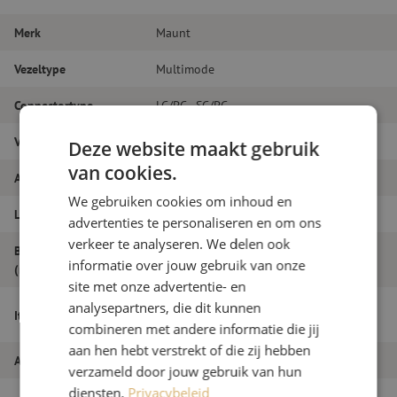
Merk
Maunt
Vezeltype
Multimode
Connectortype
LC/PC - SC/PC
Vezelsoort
OM4
Deze website maakt gebruik
van cookies.
Aantal vezels
Duplex
We gebruiken cookies om inhoud en
Lengte
1m
advertenties te personaliseren en om ons
verkeer te analyseren. We delen ook
Buitendiameter
1.8
informatie over jouw gebruik van onze
(mm)
site met onze advertentie- en
Patchkabel duplex OM4, LC/PC-SC/PC,
analysepartners, die dit kunnen
Itemnaam
1.8mm, 1m
combineren met andere informatie die jij
aan hen hebt verstrekt of die zij hebben
Artikelnummer
M20000101
verzameld door jouw gebruik van hun
diensten.
Privacybeleid