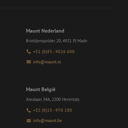
eid te maken
or de website, om
 het gebruik van
e Request Forgery
 ervoor dat
Maunt Nederland
op een website
momenteel is
Brieltjenspolder 20, 4921 PJ Made
d van de site.
voor een veilige
+31 (0)85 - 9026 600
, het verbeteren van
door het voorkomen
info@maunt.nl
nvallen.
ie-Script.com-
oekers te
-Script.com is
Maunt België
en op te slaan voor
iële doeleinden
Atealaan 34A, 2200 Herentals
+32 (0)15 - 970 100
Omschrijving
info@maunt.be