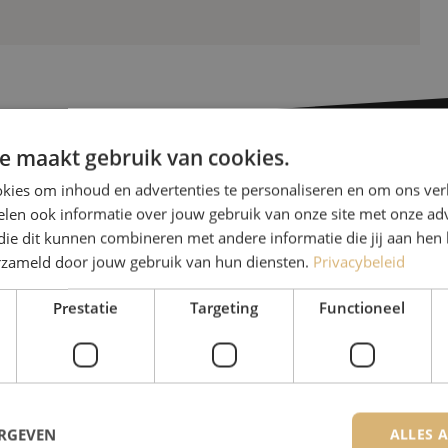
e maakt gebruik van cookies.
kies om inhoud en advertenties te personaliseren en om ons ver
Heb je vr
len ook informatie over jouw gebruik van onze site met onze adv
die dit kunnen combineren met andere informatie die jij aan hen 
erzameld door jouw gebruik van hun diensten.
Privacybeleid
Michelle helpt je graag ve
Michelle is samen met Jer
Prestatie
Targeting
Functioneel
voor onze klanten. Met v
oplossing en zet ze zich 
085 - 9026 600
ERGEVEN
ALLES 
De specialisten van Maunt zijn