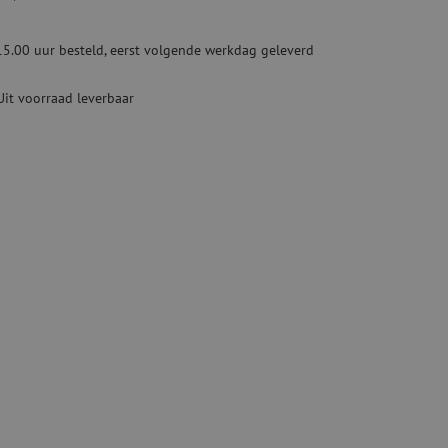
Tweedehands apparatuur
beveiliging
Tweedehands lasapparatuur
15.00 uur besteld, eerst volgende werkdag geleverd
Tweedehands blaasapparatuur
ren
Uit voorraad leverbaar
hap