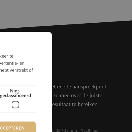
keer te
agen?
ertentie- en
hebt verstrekt of
rder!
oen, Julia en Isabelle het eerste aanspreekpunt
Niet-
eel enthousiasme denkt ze mee over de juiste
geclassificeerd
in om samen het beste resultaat te bereiken.
ACCEPTEREN
 op werkdagen bereikbaar van 08:30 uur tot 17:00 uur.