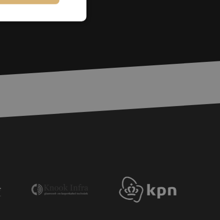
rd
elding en
voor een veilige
, het verbeteren van
door het voorkomen
nvallen.
basis van de PHP-
ene doeleinden die
erssessies te
een willekeurig
ikt, kan specifiek
eld is het behouden
ker tussen pagina's.
e Request Forgery
 ervoor dat
op een website
momenteel is
d van de site.