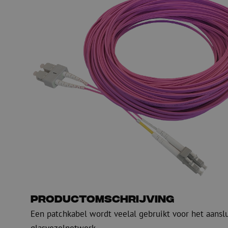
Glasvezel blaasapparatuur
Glasvezel test- en
meetapparatuur
PicoFlow Rapid
Nanoflow Rapid
Testen
MultiFlow Rapid
Meten
MiniFlow Rapid
Inspectie
OTDR
Productomschrijving
Een patchkabel wordt veelal gebruikt voor het aansl