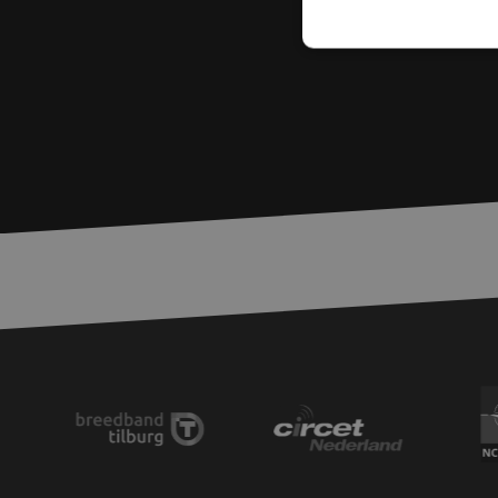
S
Strikt noodzakelijke
accountbeheer. De we
Naam
zfccn
PHPSESSID
LS_CSRF_TOKEN