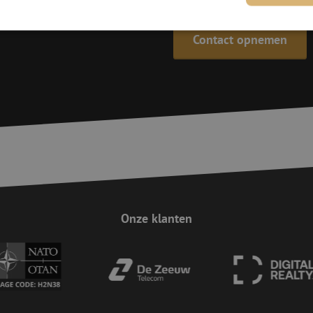
Contact opnemen
trikt noodzakelijk
Prestatie
Targeting
Functioneel
Niet-geclassificee
 cookies maken de kernfunctionaliteiten van de website mogelijk, zoals gebruikersaanm
bsite kan niet goed worden gebruikt zonder de strikt noodzakelijke cookies.
Aanbieder
/
Domein
Vervaldatum
Omschrijving
Sessie
Deze cookie wordt gebruikt om te zorgen 
Zoho
indiening van formulieren op de website
pagesense-
de veiligheid en de gebruikerservaring 
collect.zoho.eu
van CSRF (Cross-Site Request Forgery) aa
Sessie
Cookie gegenereerd door applicaties op 
PHP.net
taal. Dit is een identificator voor algem
www.maunt.nl
wordt gebruikt om variabelen van gebruik
Onze klanten
onderhouden. Het is normaal gesproken 
gegenereerd nummer, hoe het wordt gebru
zijn voor de site, maar een goed voorbe
van een ingelogde status voor een gebrui
Google Privacy Policy
Sessie
Deze cookie wordt gebruikt om Cross-Sit
Zoho Corporation
(CSRF) aanvallen te voorkomen. Het zorgt
salesiq.zohopublic.eu
inzendingen afkomstig van formulieren 
worden gemaakt door de gebruiker die 
ingelogd, het verbeteren van de veilighei