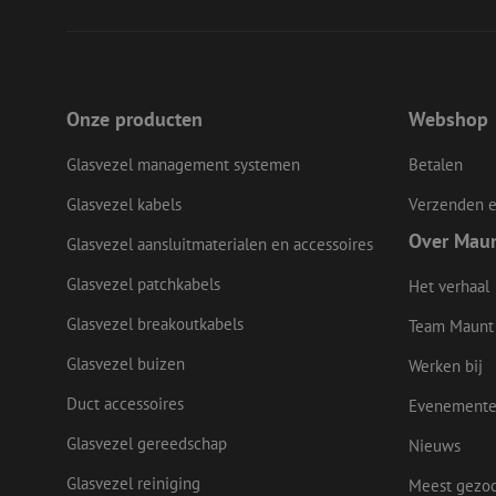
__cf_bm
LS_CSRF_TOKEN
Onze producten
Webshop
Glasvezel management systemen
Betalen
zfccn
Glasvezel kabels
Verzenden e
Over Mau
Glasvezel aansluitmaterialen en accessoires
CookieScriptConse
Glasvezel patchkabels
Het verhaal
Glasvezel breakoutkabels
Team Maunt
li_gc
Glasvezel buizen
Werken bij
Duct accessoires
Evenement
Glasvezel gereedschap
Nieuws
Naam
Naam
Aanbieder
Naam
zsce4753e68f69b42
Glasvezel reiniging
Meest gezo
/
Domein
Aanb
Naam