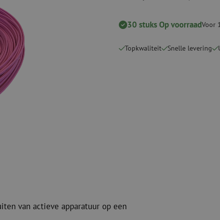
Verbruiksmaterialen
Coax
Bevestigingsmaterialen
30 stuks Op voorraad
Overspannings
Voor 
Kabelbinders
Coax kabels
Tape
Coax connecto
Topkwaliteit
Snelle levering
Overige verbruiksmaterialen
Coax gereedsc
uiten van actieve apparatuur op een