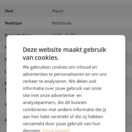
Merk
Maunt
Vezeltype
Multimode
Connectortype
LC/PC - SC/PC
Vezelsoort
OM4
Deze website maakt gebruik
van cookies.
Aantal vezels
Duplex
We gebruiken cookies om inhoud en
Lengte
40m
advertenties te personaliseren en om ons
verkeer te analyseren. We delen ook
Buitendiameter
1.8
informatie over jouw gebruik van onze
(mm)
site met onze advertentie- en
Patchkabel duplex OM4, LC/PC-SC/PC,
analysepartners, die dit kunnen
Itemnaam
1.8mm, 40m
combineren met andere informatie die jij
aan hen hebt verstrekt of die zij hebben
Artikelnummer
M20000128
verzameld door jouw gebruik van hun
diensten.
Privacybeleid