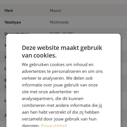
Merk
Maunt
Vezeltype
Multimode
Connectortype
SC/PC - SC/PC
Vezelsoort
OM4
Deze website maakt gebruik
van cookies.
Aantal vezels
Duplex
We gebruiken cookies om inhoud en
Lengte
2m
advertenties te personaliseren en om ons
verkeer te analyseren. We delen ook
Buitendiameter
1.8
informatie over jouw gebruik van onze
(mm)
site met onze advertentie- en
Patchkabel duplex OM4, SC/PC-SC/PC,
analysepartners, die dit kunnen
Itemnaam
1.8mm, 2m
combineren met andere informatie die jij
aan hen hebt verstrekt of die zij hebben
Artikelnummer
M20000077
verzameld door jouw gebruik van hun
diensten.
Privacybeleid