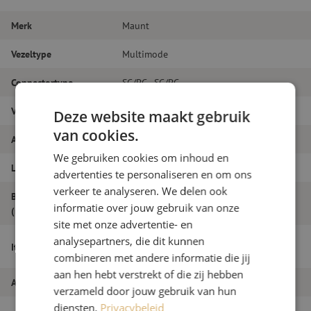
Merk
Maunt
Vezeltype
Multimode
Connectortype
SC/PC - SC/PC
Vezelsoort
OM4
Deze website maakt gebruik
van cookies.
Aantal vezels
Duplex
We gebruiken cookies om inhoud en
Lengte
8m
advertenties te personaliseren en om ons
verkeer te analyseren. We delen ook
Buitendiameter
1.8
informatie over jouw gebruik van onze
(mm)
site met onze advertentie- en
Patchkabel duplex OM4, SC/PC-SC/PC,
analysepartners, die dit kunnen
Itemnaam
1.8mm, 8m
combineren met andere informatie die jij
aan hen hebt verstrekt of die zij hebben
Artikelnummer
M20000083
verzameld door jouw gebruik van hun
diensten.
Privacybeleid