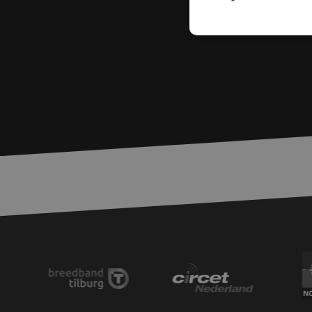
S
Strikt noodzakelijke
accountbeheer. De we
Naam
zfccn
PHPSESSID
LS_CSRF_TOKEN