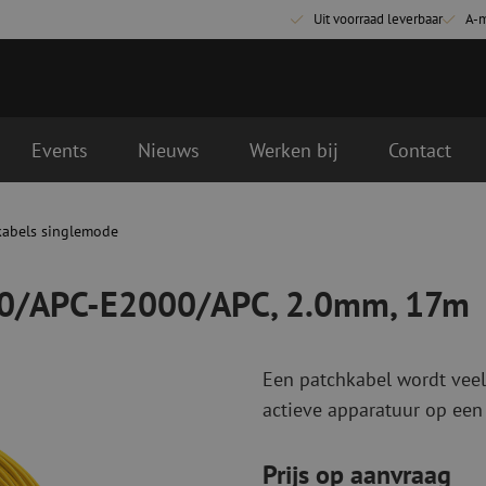
Uit voorraad leverbaar
A-
Events
Nieuws
Werken bij
Contact
C, 2.0mm, 17m
kabels singlemode
Glasvezel aansluitmaterialen
Glasvezel pa
Pigtails
Patchkabels s
00/APC-E2000/APC, 2.0mm, 17m
Adapters
Patchkabels m
Las benodigdheden
Patchkabels m
Las accessoires
Simplex
Een patchkabel wordt veel
Glasvezel gereedschap
Glasvezel rei
actieve apparatuur op een
Ontmanteling
Droge reinigin
Kniptangen
Vloeistof reini
Prijs op aanvraag
ctoren
Knijptangen
Reinigingsacce