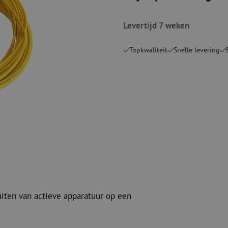
Snijgereedschappen
Reinigingspak
Levertijd 7 weken
Verbruiksmaterialen
Coax
Bevestigingsmaterialen
Overspannings
Topkwaliteit
Snelle levering
Kabelbinders
Coax kabels
Tape
Coax connecto
Overige verbruiksmaterialen
Coax gereedsc
uiten van actieve apparatuur op een