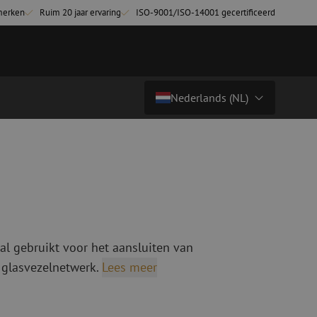
merken
Ruim 20 jaar ervaring
ISO-9001/ISO-14001 gecertificeerd
Nederlands (NL)
Prijs op aanvraag
Land/Taal
tchkabels
Glasvezel breakoutkabels
inglemode
Breakoutkabels singlemode
Nederlands (NL)
ultimode OM3
ultimode OM4
Nederlands (BE)
English
al gebruikt voor het aansluiten van
niging
Glasvezel lasapparatuur
Français
 glasvezelnetwerk.
Lees meer
g
Lasapparatuur
Deutsch
ging
Lasapparatuur accessoires
ssoires
Cleavers