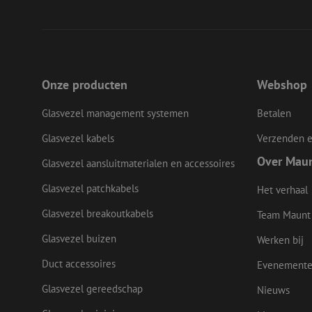
__cf_bm
LS_CSRF_TOKEN
Onze producten
Webshop
Glasvezel management systemen
Betalen
zfccn
Glasvezel kabels
Verzenden e
Over Mau
Glasvezel aansluitmaterialen en accessoires
CookieScriptConse
Glasvezel patchkabels
Het verhaal
Glasvezel breakoutkabels
Team Maunt
li_gc
Glasvezel buizen
Werken bij
Duct accessoires
Evenement
Naam
Glasvezel gereedschap
Nieuws
Naam
Aanbieder
Naam
zsce4753e68f69b42
/
Domein
Aanb