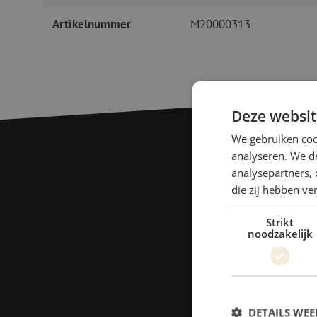
Artikelnummer
M20000313
Deze websit
We gebruiken coo
analyseren. We de
analysepartners, 
die zij hebben v
Strikt
noodzakelijk
DETAILS WE