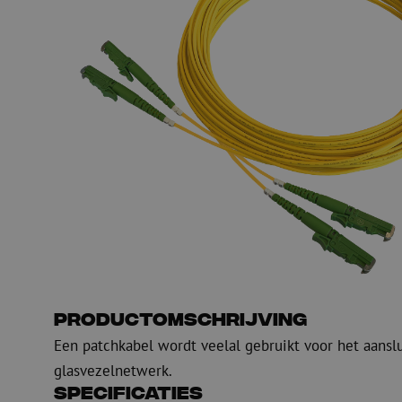
PE
Waarschuwing
Glasvezel blaasapparatuur
Glasvezel test- en
meetapparatuur
PicoFlow Rapid
Nanoflow Rapid
Testen
MultiFlow Rapid
Meten
MiniFlow Rapid
Inspectie
OTDR
Productomschrijving
Een patchkabel wordt veelal gebruikt voor het aansl
glasvezelnetwerk.
Specificaties