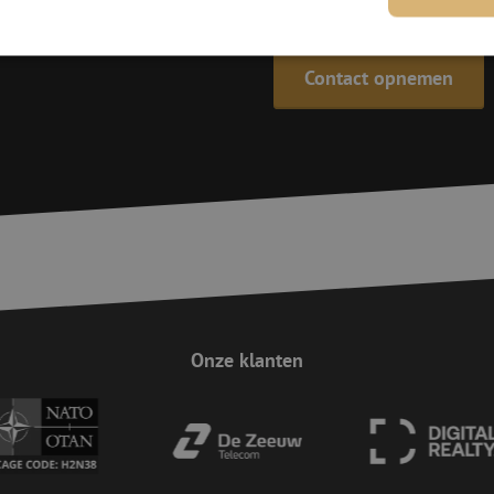
De specialisten van Maunt zijn
Contact opnemen
trikt noodzakelijk
Prestatie
Targeting
Functioneel
Niet-geclassificee
 cookies maken de kernfunctionaliteiten van de website mogelijk, zoals gebruikersaanm
bsite kan niet goed worden gebruikt zonder de strikt noodzakelijke cookies.
Aanbieder
/
Domein
Vervaldatum
Omschrijving
Sessie
Deze cookie wordt gebruikt om te zorgen 
Zoho
indiening van formulieren op de website
pagesense-
de veiligheid en de gebruikerservaring 
collect.zoho.eu
van CSRF (Cross-Site Request Forgery) aa
Sessie
Cookie gegenereerd door applicaties op 
PHP.net
taal. Dit is een identificator voor algem
www.maunt.nl
wordt gebruikt om variabelen van gebruik
onderhouden. Het is normaal gesproken 
Onze klanten
gegenereerd nummer, hoe het wordt gebru
zijn voor de site, maar een goed voorbe
van een ingelogde status voor een gebrui
Google Privacy Policy
Sessie
Deze cookie wordt gebruikt om Cross-Sit
Zoho Corporation
(CSRF) aanvallen te voorkomen. Het zorgt
salesiq.zohopublic.eu
inzendingen afkomstig van formulieren 
worden gemaakt door de gebruiker die 
ingelogd, het verbeteren van de veilighei