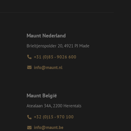
eid te maken
or de website, om
 het gebruik van
e Request Forgery
 ervoor dat
Maunt Nederland
op een website
momenteel is
d van de site.
Brieltjenspolder 20, 4921 PJ Made
voor een veilige
+31 (0)85 - 9026 600
, het verbeteren van
door het voorkomen
nvallen.
info@maunt.nl
ie-Script.com-
oekers te
-Script.com is
en op te slaan voor
Maunt België
iële doeleinden
Atealaan 34A, 2200 Herentals
+32 (0)15 - 970 100
Omschrijving
info@maunt.be