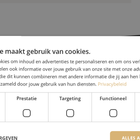
e maakt gebruik van cookies.
kies om inhoud en advertenties te personaliseren en om ons ver
Heb je vr
len ook informatie over jouw gebruik van onze site met onze adv
die dit kunnen combineren met andere informatie die jij aan hen 
erzameld door jouw gebruik van hun diensten.
Privacybeleid
Michelle helpt je graag ve
Michelle is samen met Jer
Prestatie
Targeting
Functioneel
voor onze klanten. Met v
oplossing en zet ze zich 
085 - 9026 600
ERGEVEN
ALLES 