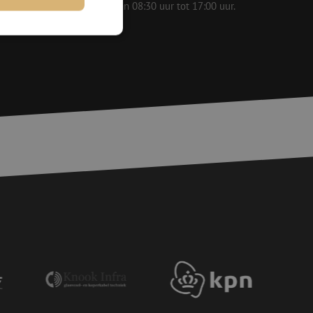
 op werkdagen bereikbaar van 08:30 uur tot 17:00 uur.
rd
elding en
voor een veilige
, het verbeteren van
door het voorkomen
nvallen.
basis van de PHP-
ene doeleinden die
erssessies te
een willekeurig
ikt, kan specifiek
eld is het behouden
ker tussen pagina's.
e Request Forgery
 ervoor dat
op een website
momenteel is
d van de site.