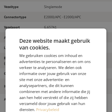
Vezeltype
Singlemode
Connectortype
E2000/APC - E2000/APC
Vezelsoort
G.657A1
Aantal vezels
Duplex
Deze website maakt gebruik
van cookies.
Lengte
21m
We gebruiken cookies om inhoud en
Buitendiameter
2.0
advertenties te personaliseren en om ons
(mm)
verkeer te analyseren. We delen ook
Grade
B
informatie over jouw gebruik van onze
site met onze advertentie- en
Patchkabel duplex SM, E2000/APC-
analysepartners, die dit kunnen
Itemnaam
E2000/APC, 2.0mm, 21m
combineren met andere informatie die jij
aan hen hebt verstrekt of die zij hebben
Artikelnummer
M20000317
verzameld door jouw gebruik van hun
diensten.
Privacybeleid