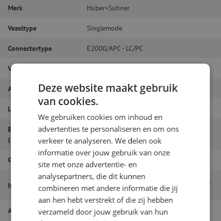
Merk
Huber+Suhner
Vezeltype
Singlemode
Connectortype
E2000/APC - LC/PC
Vezelsoort
G.657A1
Deze website maakt gebruik
Aantal vezels
Duplex
van cookies.
Lengte
19m
We gebruiken cookies om inhoud en
advertenties te personaliseren en om ons
Buitendiameter
2.0
(mm)
verkeer te analyseren. We delen ook
informatie over jouw gebruik van onze
Grade
B
site met onze advertentie- en
analysepartners, die dit kunnen
Patchkabel duplex SM, E2000/APC-LC/PC,
Itemnaam
combineren met andere informatie die jij
2.0mm, 19m
aan hen hebt verstrekt of die zij hebben
Artikelnummer
M20000290
verzameld door jouw gebruik van hun