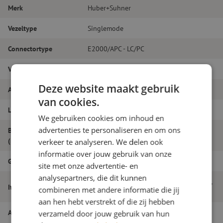
Merk
Huber+Suhner
Vezeltype
Singlemode
Connectortype
E2000/APC - LC/PC
Vezelsoort
G.657A1
Deze website maakt gebruik
Aantal vezels
Duplex
van cookies.
Lengte
21m
We gebruiken cookies om inhoud en
advertenties te personaliseren en om ons
Buitendiameter
2.0
(mm)
verkeer te analyseren. We delen ook
informatie over jouw gebruik van onze
Grade
B
site met onze advertentie- en
analysepartners, die dit kunnen
Patchkabel duplex SM, E2000/APC-LC/PC,
Itemnaam
combineren met andere informatie die jij
2.0mm, 21m
aan hen hebt verstrekt of die zij hebben
Artikelnummer
M20000292
verzameld door jouw gebruik van hun