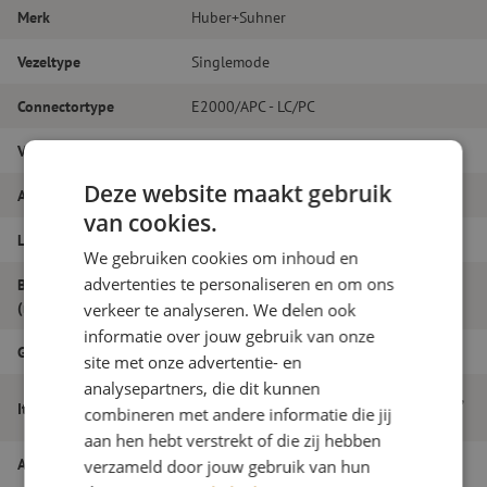
Merk
Huber+Suhner
Vezeltype
Singlemode
Connectortype
E2000/APC - LC/PC
Vezelsoort
G.657A1
Deze website maakt gebruik
Aantal vezels
Duplex
van cookies.
Lengte
24m
We gebruiken cookies om inhoud en
advertenties te personaliseren en om ons
Buitendiameter
2.0
(mm)
verkeer te analyseren. We delen ook
informatie over jouw gebruik van onze
Grade
B
site met onze advertentie- en
analysepartners, die dit kunnen
Patchkabel duplex SM, E2000/APC-LC/PC,
Itemnaam
combineren met andere informatie die jij
2.0mm, 24m
aan hen hebt verstrekt of die zij hebben
Artikelnummer
M20000295
verzameld door jouw gebruik van hun