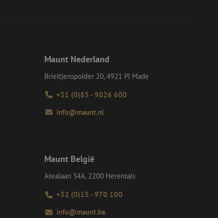
eid te maken
or de website, om
 het gebruik van
e Request Forgery
 ervoor dat
Maunt Nederland
op een website
momenteel is
d van de site.
Brieltjenspolder 20, 4921 PJ Made
voor een veilige
+31 (0)85 - 9026 600
, het verbeteren van
door het voorkomen
nvallen.
info@maunt.nl
ie-Script.com-
oekers te
-Script.com is
en op te slaan voor
Maunt België
iële doeleinden
Atealaan 34A, 2200 Herentals
+32 (0)15 - 970 100
Omschrijving
info@maunt.be