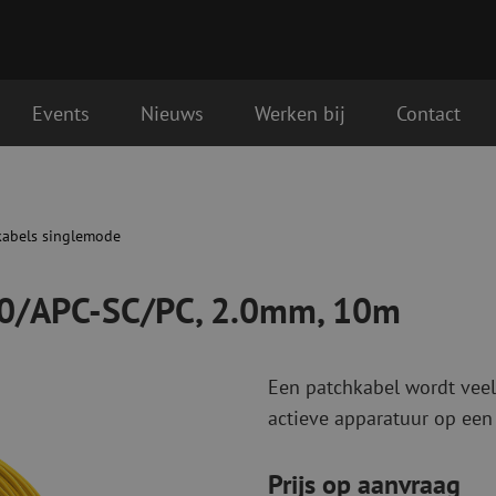
Events
Nieuws
Werken bij
Contact
.0mm, 10m
Glasvezel aansluitmaterialen
Glasvezel pa
Pigtails
Patchkabels s
kabels singlemode
Adapters
Patchkabels m
Las benodigdheden
Patchkabels m
00/APC-SC/PC, 2.0mm, 10m
Las accessoires
Simplex
Glasvezel gereedschap
Glasvezel rei
Een patchkabel wordt veel
Ontmanteling
Droge reinigin
actieve apparatuur op een
Kniptangen
Vloeistof reini
ctoren
Knijptangen
Reinigingsacce
Snijgereedschappen
Reinigingspak
Prijs op aanvraag