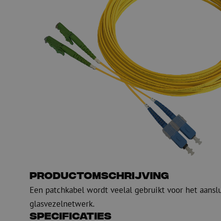
Glasvezel blaasapparatuur
Glasvezel test- en
meetapparatuur
PicoFlow Rapid
Nanoflow Rapid
Testen
MultiFlow Rapid
Meten
MiniFlow Rapid
Inspectie
OTDR
Productomschrijving
Een patchkabel wordt veelal gebruikt voor het aansl
glasvezelnetwerk.
Specificaties