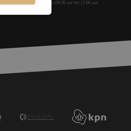
 op werkdagen bereikbaar van 08:30 uur tot 17:00 uur.
rd
elding en
voor een veilige
, het verbeteren van
door het voorkomen
nvallen.
basis van de PHP-
ene doeleinden die
erssessies te
een willekeurig
ikt, kan specifiek
eld is het behouden
ker tussen pagina's.
e Request Forgery
 ervoor dat
op een website
momenteel is
d van de site.