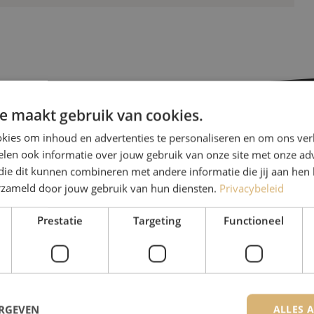
e maakt gebruik van cookies.
kies om inhoud en advertenties te personaliseren en om ons ver
Heb je vr
len ook informatie over jouw gebruik van onze site met onze adv
die dit kunnen combineren met andere informatie die jij aan hen 
erzameld door jouw gebruik van hun diensten.
Privacybeleid
Michelle helpt je graag ve
Michelle is samen met Jer
Prestatie
Targeting
Functioneel
voor onze klanten. Met v
oplossing en zet ze zich 
085 - 9026 600
ERGEVEN
ALLES 