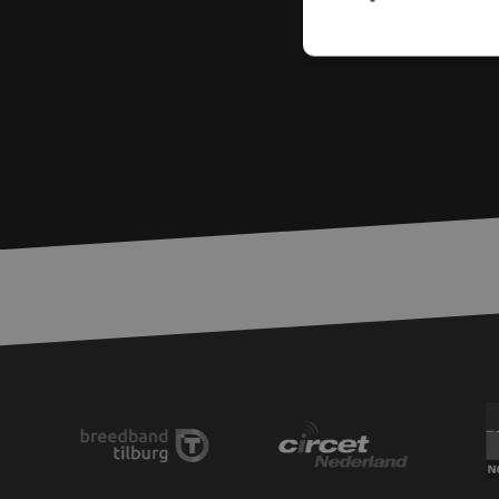
S
Strikt noodzakelijke
accountbeheer. De we
Naam
zfccn
PHPSESSID
LS_CSRF_TOKEN