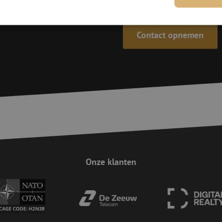
De specialisten van Maunt zijn
Contact opnemen
trikt noodzakelijk
Prestatie
Targeting
Functioneel
Niet-geclassificee
 cookies maken de kernfunctionaliteiten van de website mogelijk, zoals gebruikersaanm
bsite kan niet goed worden gebruikt zonder de strikt noodzakelijke cookies.
Aanbieder
/
Domein
Vervaldatum
Omschrijving
Sessie
Deze cookie wordt gebruikt om te zorgen 
Zoho
indiening van formulieren op de website
pagesense-
de veiligheid en de gebruikerservaring 
collect.zoho.eu
van CSRF (Cross-Site Request Forgery) aa
Sessie
Cookie gegenereerd door applicaties op 
PHP.net
taal. Dit is een identificator voor algem
www.maunt.nl
wordt gebruikt om variabelen van gebruik
onderhouden. Het is normaal gesproken 
Onze klanten
gegenereerd nummer, hoe het wordt gebru
zijn voor de site, maar een goed voorbe
van een ingelogde status voor een gebrui
Google Privacy Policy
Sessie
Deze cookie wordt gebruikt om Cross-Sit
Zoho Corporation
(CSRF) aanvallen te voorkomen. Het zorgt
salesiq.zohopublic.eu
inzendingen afkomstig van formulieren 
worden gemaakt door de gebruiker die 
ingelogd, het verbeteren van de veilighei