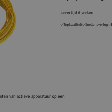
Verbruiksmaterialen
Coax
Bevestigingsmaterialen
Levertijd 6 weken
Overspannings
Kabelbinders
Coax kabels
Tape
Coax connecto
Topkwaliteit
Snelle levering
Overige verbruiksmaterialen
Coax gereedsc
uiten van actieve apparatuur op een