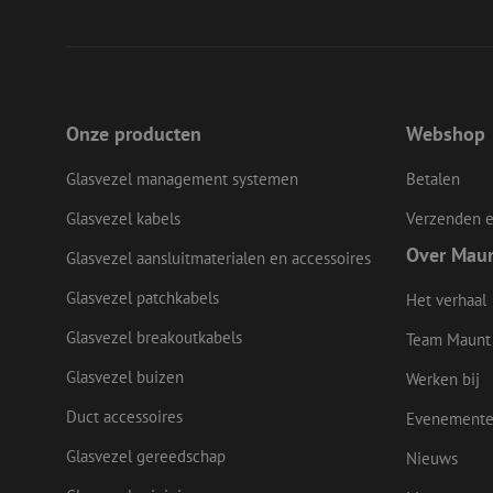
__cf_bm
LS_CSRF_TOKEN
Onze producten
Webshop
Glasvezel management systemen
Betalen
zfccn
Glasvezel kabels
Verzenden e
Over Mau
Glasvezel aansluitmaterialen en accessoires
CookieScriptConse
Glasvezel patchkabels
Het verhaal
Glasvezel breakoutkabels
Team Maunt
li_gc
Glasvezel buizen
Werken bij
Duct accessoires
Evenement
Naam
Glasvezel gereedschap
Nieuws
Naam
Aanbieder
Naam
zsce4753e68f69b42
/
Domein
Aanb