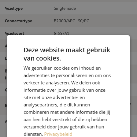
Vezeltype
Singlemode
Connectortype
E2000/APC - SC/PC
Vezelsoort
G.657A1
Aantal vezels
Duplex
Deze website maakt gebruik
van cookies.
Lengte
20m
We gebruiken cookies om inhoud en
Buitendiameter
2.0
advertenties te personaliseren en om ons
(mm)
verkeer te analyseren. We delen ook
Grade
B
informatie over jouw gebruik van onze
site met onze advertentie- en
Patchkabel duplex SM, E2000/APC-SC/PC,
analysepartners, die dit kunnen
Itemnaam
2.0mm, 20m
combineren met andere informatie die jij
aan hen hebt verstrekt of die zij hebben
Artikelnummer
M20000241
verzameld door jouw gebruik van hun
diensten.
Privacybeleid