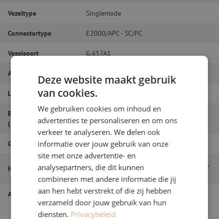
Vezeltype
Singlemode
Connectortype
E2000/APC - SC/PC
Vezelsoort
G.657A1
Aantal vezels
Duplex
Deze website maakt gebruik
van cookies.
Lengte
23m
We gebruiken cookies om inhoud en
Buitendiameter
2.0
advertenties te personaliseren en om ons
(mm)
verkeer te analyseren. We delen ook
Grade
B
informatie over jouw gebruik van onze
site met onze advertentie- en
Patchkabel duplex SM, E2000/APC-SC/PC,
analysepartners, die dit kunnen
Itemnaam
2.0mm, 23m
combineren met andere informatie die jij
aan hen hebt verstrekt of die zij hebben
Artikelnummer
M20000244
verzameld door jouw gebruik van hun
diensten.
Privacybeleid