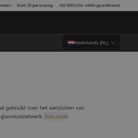
merken
Ruim 20 jaar ervaring
ISO-9001/ISO-14001 gecertificeerd
Nederlands (NL)
Prijs op aanvraag
Land/Taal
tchkabels
Glasvezel breakoutkabels
inglemode
Breakoutkabels singlemode
Nederlands (NL)
ultimode OM3
ultimode OM4
Nederlands (BE)
English
al gebruikt voor het aansluiten van
niging
Glasvezel lasapparatuur
Français
 glasvezelnetwerk.
Lees meer
g
Lasapparatuur
Deutsch
ging
Lasapparatuur accessoires
ssoires
Cleavers