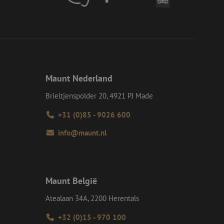
d van de site.
eid te maken
or de website, om
 het gebruik van
e Request Forgery
 ervoor dat
op een website
Maunt Nederland
momenteel is
d van de site.
Brieltjenspolder 20, 4921 PJ Made
voor een veilige
, het verbeteren van
door het voorkomen
+31 (0)85 - 9026 600
nvallen.
info@maunt.nl
ie-Script.com-
oekers te
-Script.com is
en op te slaan voor
iële doeleinden
Maunt België
Atealaan 34A, 2200 Herentals
Omschrijving
+32 (0)15 - 970 100