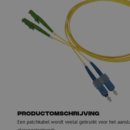
PE
Waarschuwing
Glasvezel blaasapparatuur
Glasvezel test- en
meetapparatuur
PicoFlow Rapid
Nanoflow Rapid
Testen
MultiFlow Rapid
Meten
MiniFlow Rapid
Inspectie
OTDR
Productomschrijving
Een patchkabel wordt veelal gebruikt voor het aansl