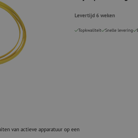
Snijgereedschappen
Reinigingspak
Levertijd 6 weken
Verbruiksmaterialen
Coax
Bevestigingsmaterialen
Overspannings
Topkwaliteit
Snelle levering
Kabelbinders
Coax kabels
Tape
Coax connecto
Overige verbruiksmaterialen
Coax gereedsc
uiten van actieve apparatuur op een