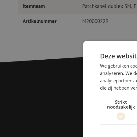
Itemnaam
Patchkabel duplex SM, 
Artikelnummer
M20000229
Deze websit
We gebruiken coo
analyseren. We de
analysepartners, 
die zij hebben v
Strikt
noodzakelijk