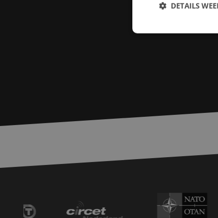
DETAILS WE
S
Strikt noodzakelijke
accountbeheer. De we
Naam
zfccn
PHPSESSID
LS_CSRF_TOKEN