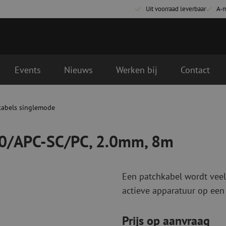
Uit voorraad leverbaar
A-
Events
Nieuws
Werken bij
Contact
0mm, 8m
kabels singlemode
Glasvezel aansluitmaterialen
Glasvezel pa
Pigtails
Patchkabels s
00/APC-SC/PC, 2.0mm, 8m
Adapters
Patchkabels m
Las benodigdheden
Patchkabels m
Las accessoires
Simplex
Een patchkabel wordt veel
Glasvezel gereedschap
Glasvezel rei
actieve apparatuur op een
Ontmanteling
Droge reinigin
Kniptangen
Vloeistof reini
Prijs op aanvraag
ctoren
Knijptangen
Reinigingsacce