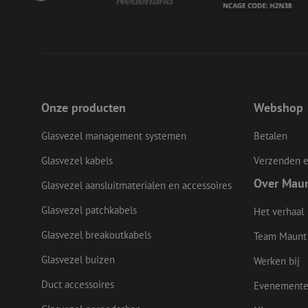
__cf_bm
LS_CSRF_TOKEN
Onze producten
Webshop
Glasvezel management systemen
Betalen
zfccn
Glasvezel kabels
Verzenden e
Over Mau
Glasvezel aansluitmaterialen en accessoires
CookieScriptConse
Glasvezel patchkabels
Het verhaal
Glasvezel breakoutkabels
li_gc
Team Maunt
Glasvezel buizen
Werken bij
Duct accessoires
Evenement
Naam
Naam
Aanbieder