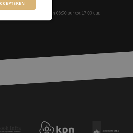
ACCEPTEREN
 op werkdagen bereikbaar van 08:30 uur tot 17:00 uur.
rd
elding en
voor een veilige
, het verbeteren van
door het voorkomen
nvallen.
basis van de PHP-
ene doeleinden die
erssessies te
een willekeurig
ikt, kan specifiek
eld is het behouden
ker tussen pagina's.
e Request Forgery
 ervoor dat
op een website
momenteel is