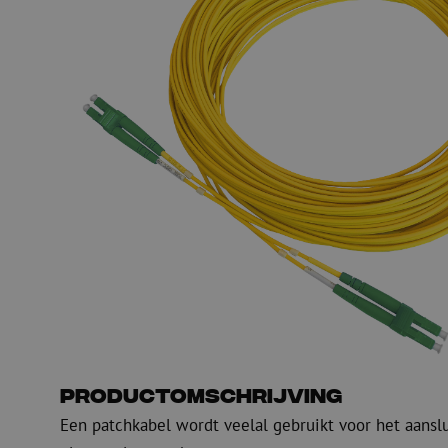
PE
Waarschuwing
Glasvezel blaasapparatuur
Glasvezel test- en
meetapparatuur
PicoFlow Rapid
Nanoflow Rapid
Testen
MultiFlow Rapid
Meten
MiniFlow Rapid
Inspectie
OTDR
Productomschrijving
Een patchkabel wordt veelal gebruikt voor het aansl