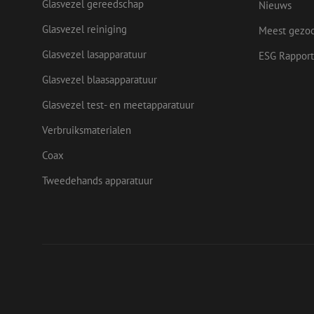
Glasvezel gereedschap
Nieuws
Naam
zsce4753e68f69b42
/
Domein
Aanb
Naam
_ga_Q92C90TD1H
Dome
Glasvezel reiniging
fp_user_id
Meest gezo
zft-
.maunt.nl
sdc
lidc
Micr
drscc
zabHMBucket
Glasvezel lasapparatuur
Corp
ESG Rapport
.link
Glasvezel blaasapparatuur
zps-tgr-dts
bcookie
Micr
Corp
Glasvezel test- en meetapparatuur
.link
_gcl_au
Goog
Verbruiksmaterialen
.maun
uesign
Coax
IDE
Goog
Tweedehands apparatuur
.doub
_ga
test_cookie
Goog
.doub