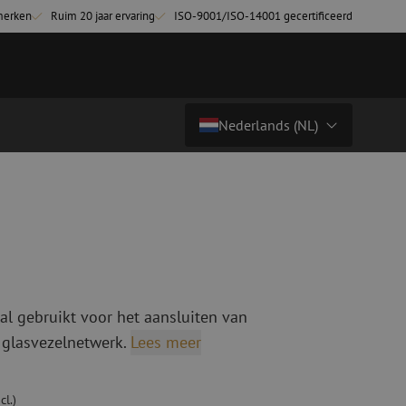
merken
Ruim 20 jaar ervaring
ISO-9001/ISO-14001 gecertificeerd
Nederlands (NL)
€ 42,51
excl. btw (€ 51,44 incl.)
Land/Taal
tchkabels
Glasvezel breakoutkabels
inglemode
Breakoutkabels singlemode
Nederlands (NL)
ultimode OM3
ultimode OM4
Nederlands (BE)
English
al gebruikt voor het aansluiten van
niging
Glasvezel lasapparatuur
Français
 glasvezelnetwerk.
Lees meer
g
Lasapparatuur
Deutsch
ging
Lasapparatuur accessoires
ssoires
Cleavers
cl.)