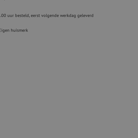
ketten
Specialty lasapparatuur
.00 uur besteld, eerst volgende werkdag geleverd
Tweedehands apparatuur
beveiliging
Tweedehands lasapparatuur
Eigen huismerk
Tweedehands blaasapparatuur
ren
hap