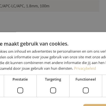
LC/APC-LC/APC, 1.8mm, 100m
e maakt gebruik van cookies.
kies om inhoud en advertenties te personaliseren en om ons ver
len ook informatie over jouw gebruik van onze site met onze adv
Heb je vr
die dit kunnen combineren met andere informatie die jij aan hen 
erzameld door jouw gebruik van hun diensten.
Privacybeleid
Michelle helpt je graag ve
Prestatie
Targeting
Functioneel
Michelle is samen met Jer
voor onze klanten. Met v
oplossing en zet ze zich 