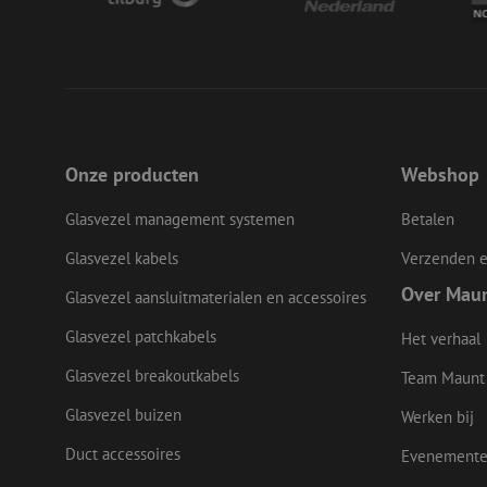
__cf_bm
LS_CSRF_TOKEN
Onze producten
Webshop
zfccn
Glasvezel management systemen
Betalen
Glasvezel kabels
Verzenden e
Over Mau
CookieScriptConse
Glasvezel aansluitmaterialen en accessoires
Glasvezel patchkabels
Het verhaal
li_gc
Glasvezel breakoutkabels
Team Maunt
Glasvezel buizen
Werken bij
Duct accessoires
Evenement
Naam
Naam
Aanbieder