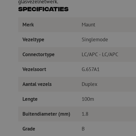
glasvezelnetwerk.
Specificaties
Merk
Maunt
Vezeltype
Singlemode
Connectortype
LC/APC - LC/APC
Vezelsoort
G.657A1
Aantal vezels
Duplex
Lengte
100m
Buitendiameter (mm)
1.8
Grade
B