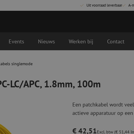
Uit voorraad leverbaar
A-
Events
Nieuws
Werken bij
Contact
m, 100m
ende werkdag geleverd
kabels singlemode
Glasvezel aansluitmaterialen
Glasvezel pa
Pigtails
Patchkabels s
APC-LC/APC, 1.8mm, 100m
Adapters
Patchkabels m
Las benodigdheden
Patchkabels m
Las accessoires
Simplex
Een patchkabel wordt veel
Glasvezel gereedschap
Glasvezel rei
actieve apparatuur op een
Ontmanteling
Droge reinigin
Kniptangen
Vloeistof reini
€ 42,51
ctoren
Knijptangen
Reinigingsacce
Excl. btw (€ 51,44 In