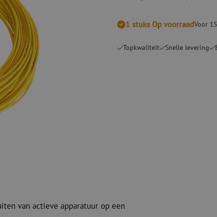
Snijgereedschappen
Reinigingspak
1 stuks Op voorraad
Voor 15
Verbruiksmaterialen
Coax
Bevestigingsmaterialen
Overspannings
Topkwaliteit
Snelle levering
Kabelbinders
Coax kabels
Tape
Coax connecto
Overige verbruiksmaterialen
Coax gereedsc
uiten van actieve apparatuur op een