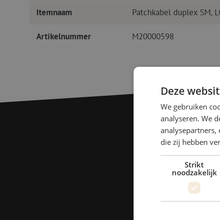
Itemnaam
Patchkabel duplex SM, 
Artikelnummer
M20000598
Deze websit
We gebruiken coo
analyseren. We de
analysepartners, 
die zij hebben v
Strikt
noodzakelijk