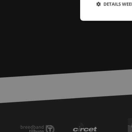
DETAILS WE
S
Strikt noodzakelijke
accountbeheer. De we
Naam
zfccn
PHPSESSID
LS_CSRF_TOKEN