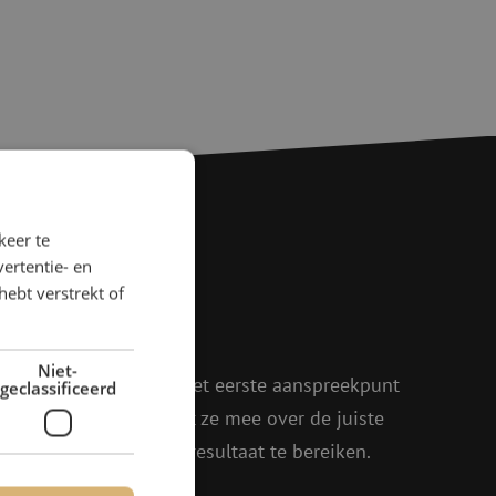
keer te
ertentie- en
agen?
hebt verstrekt of
rder!
Niet-
oen, Julia en Isabelle het eerste aanspreekpunt
geclassificeerd
eel enthousiasme denkt ze mee over de juiste
in om samen het beste resultaat te bereiken.