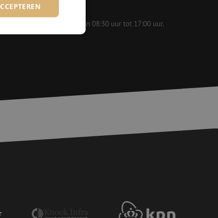
ACCEPTEREN
 op werkdagen bereikbaar van 08:30 uur tot 17:00 uur.
rd
elding en
voor een veilige
, het verbeteren van
door het voorkomen
nvallen.
basis van de PHP-
ene doeleinden die
erssessies te
een willekeurig
ikt, kan specifiek
eld is het behouden
ker tussen pagina's.
e Request Forgery
 ervoor dat
op een website