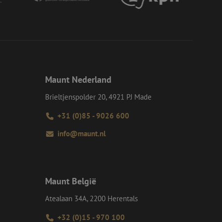
momenteel is
d van de site.
eid te maken
or de website, om
 het gebruik van
e Request Forgery
 ervoor dat
op een website
momenteel is
Maunt Nederland
d van de site.
Brieltjenspolder 20, 4921 PJ Made
voor een veilige
, het verbeteren van
door het voorkomen
+31 (0)85 - 9026 600
nvallen.
info@maunt.nl
ie-Script.com-
oekers te
-Script.com is
en op te slaan voor
iële doeleinden
Maunt België
Atealaan 34A, 2200 Herentals
Omschrijving
+32 (0)15 - 970 100