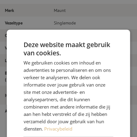
Merk
Maunt
Vezeltype
Singlemode
Connectortype
LC/APC - LC/APC
Deze website maakt gebruik
Vezelsoort
G.657A1
van cookies.
Lengte
24m
We gebruiken cookies om inhoud en
advertenties te personaliseren en om ons
Buitendiameter
1.8
verkeer te analyseren. We delen ook
(mm)
informatie over jouw gebruik van onze
site met onze advertentie- en
Patchkabel duplex SM, LC/APC-LC/APC,
Itemnaam
1.8mm, 24m
analysepartners, die dit kunnen
combineren met andere informatie die jij
Artikelnummer
M20000570
aan hen hebt verstrekt of die zij hebben
verzameld door jouw gebruik van hun
diensten.
Privacybeleid