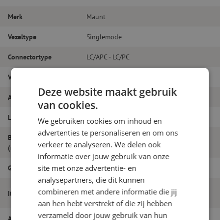
Merk
Maunt
Vezeltype
Singlemode
Connectortype
LC/APC - LC/PC
Vezelsoort
G.657A1
Deze website maakt gebruik
Aantal vezels
Duplex
van cookies.
Lengte
16m
We gebruiken cookies om inhoud en
advertenties te personaliseren en om ons
Buitendiameter
1.8
verkeer te analyseren. We delen ook
(mm)
informatie over jouw gebruik van onze
site met onze advertentie- en
Grade
B
analysepartners, die dit kunnen
Patchkabel duplex SM, LC/APC-LC/PC,
combineren met andere informatie die jij
Itemnaam
1.8mm, 16m
aan hen hebt verstrekt of die zij hebben
verzameld door jouw gebruik van hun
Artikelnummer
M20000614