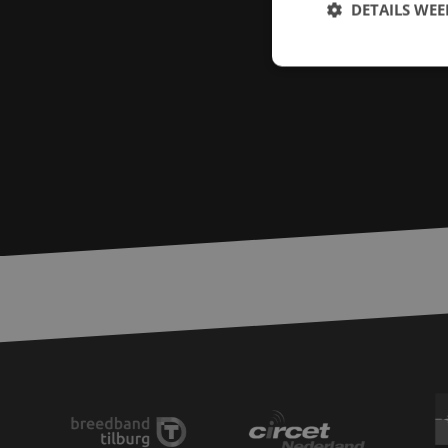
DETAILS WE
S
Strikt noodzakelijke
accountbeheer. De we
Naam
zfccn
PHPSESSID
LS_CSRF_TOKEN