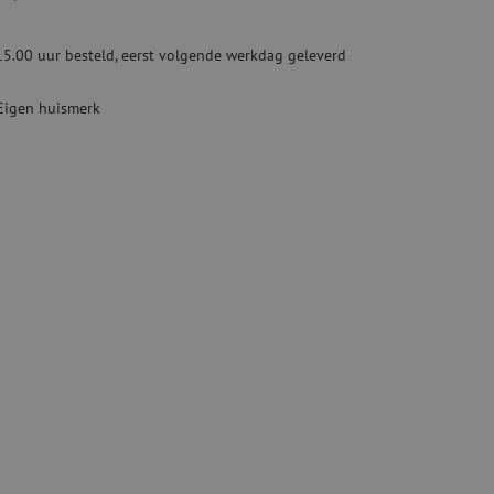
Tweedehands apparatuur
beveiliging
Tweedehands lasapparatuur
15.00 uur besteld, eerst volgende werkdag geleverd
Tweedehands blaasapparatuur
ren
Eigen huismerk
hap