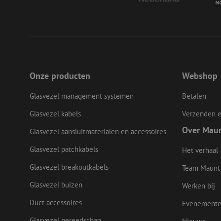
__cf_bm
LS_CSRF_TOKEN
Onze producten
Webshop
Glasvezel management systemen
Betalen
zfccn
Glasvezel kabels
Verzenden e
Over Mau
Glasvezel aansluitmaterialen en accessoires
CookieScriptConse
Glasvezel patchkabels
Het verhaal
Glasvezel breakoutkabels
li_gc
Team Maunt
Glasvezel buizen
Werken bij
Duct accessoires
Evenement
Naam
Naam
Aanbieder
Glasvezel gereedschap