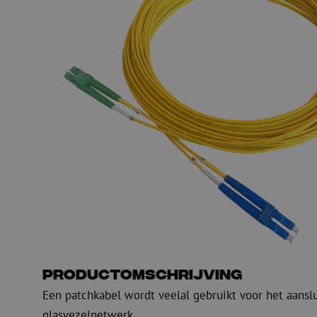
Glasvezel blaasapparatuur
Glasvezel test- en
meetapparatuur
PicoFlow Rapid
Nanoflow Rapid
Testen
MultiFlow Rapid
Meten
MiniFlow Rapid
Inspectie
OTDR
Productomschrijving
Een patchkabel wordt veelal gebruikt voor het aansl
glasvezelnetwerk.