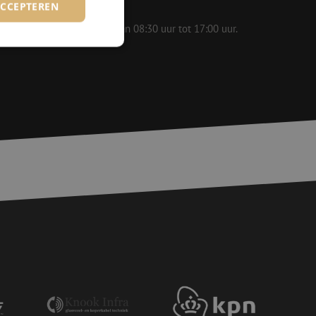
ACCEPTEREN
 op werkdagen bereikbaar van 08:30 uur tot 17:00 uur.
rd
elding en
voor een veilige
, het verbeteren van
door het voorkomen
nvallen.
basis van de PHP-
ene doeleinden die
erssessies te
een willekeurig
ikt, kan specifiek
eld is het behouden
ker tussen pagina's.
e Request Forgery
 ervoor dat
op een website
momenteel is