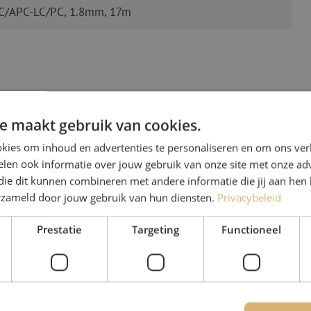
LC/APC-LC/PC, 1.8mm, 17m
e maakt gebruik van cookies.
kies om inhoud en advertenties te personaliseren en om ons ver
len ook informatie over jouw gebruik van onze site met onze adv
Heb je vr
die dit kunnen combineren met andere informatie die jij aan hen 
erzameld door jouw gebruik van hun diensten.
Privacybeleid
Michelle helpt je graag ve
Prestatie
Targeting
Functioneel
Michelle is samen met Jer
voor onze klanten. Met v
oplossing en zet ze zich 