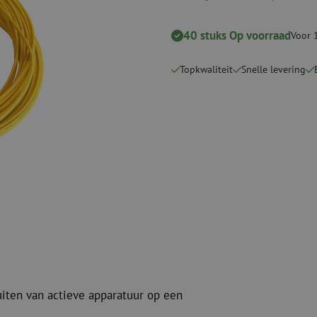
Verbruiksmaterialen
Coax
Bevestigingsmaterialen
40 stuks Op voorraad
Overspannings
Voor 
Kabelbinders
Coax kabels
Tape
Coax connecto
Topkwaliteit
Snelle levering
Overige verbruiksmaterialen
Coax gereedsc
uiten van actieve apparatuur op een