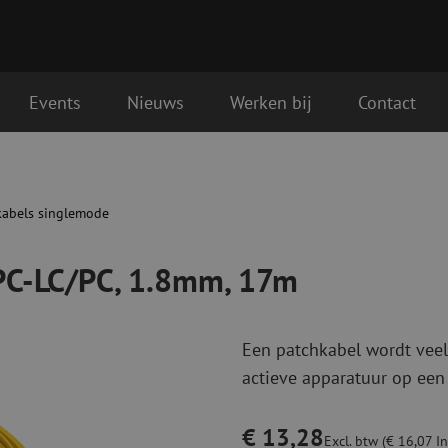
Events
Nieuws
Werken bij
Contact
 17m
Glasvezel aansluitmaterialen
Glasvezel pa
gende werkdag geleverd
Pigtails
Patchkabels s
kabels singlemode
Adapters
Patchkabels m
Las benodigdheden
Patchkabels m
PC-LC/PC, 1.8mm, 17m
Las accessoires
Simplex
Glasvezel gereedschap
Glasvezel rei
Een patchkabel wordt veel
Ontmanteling
Droge reinigin
actieve apparatuur op een
Kniptangen
Vloeistof reini
ctoren
Knijptangen
Reinigingsacce
Snijgereedschappen
Reinigingspak
€ 13,28
Excl. btw (€ 16,07 In