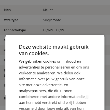
Merk
Maunt
Vezeltype
Singlemode
Connectortype
LC/APC - LC/PC
Vezelsoort
G.657A1
Deze website maakt gebruik
Aantal vezels
Duplex
van cookies.
Lengte
27m
We gebruiken cookies om inhoud en
advertenties te personaliseren en om ons
Buitendiameter
1.8
verkeer te analyseren. We delen ook
(mm)
informatie over jouw gebruik van onze
site met onze advertentie- en
Grade
B
analysepartners, die dit kunnen
Patchkabel duplex SM, LC/APC-LC/PC,
combineren met andere informatie die jij
Itemnaam
1.8mm, 27m
aan hen hebt verstrekt of die zij hebben
verzameld door jouw gebruik van hun