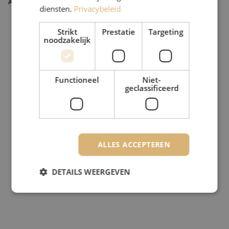
Artikelnummer
M20000625
diensten.
Privacybeleid
Strikt
Prestatie
Targeting
noodzakelijk
Functioneel
Niet-
geclassificeerd
ALLES ACCEPTEREN
DETAILS WEERGEVEN
Strikt noodzakelijk
Prestatie
Targeting
Functioneel
Niet-geclassificeerd