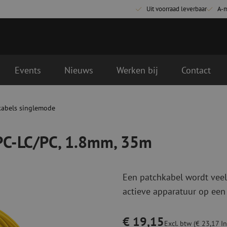
Uit voorraad leverbaar
A-
Events
Nieuws
Werken bij
Contact
, 35m
kabels singlemode
Glasvezel aansluitmaterialen
Glasvezel pa
Pigtails
Patchkabels s
APC-LC/PC, 1.8mm, 35m
Adapters
Patchkabels m
Las benodigdheden
Patchkabels m
Las accessoires
Simplex
Een patchkabel wordt veel
Glasvezel gereedschap
Glasvezel rei
actieve apparatuur op een
Ontmanteling
Droge reinigin
Kniptangen
Vloeistof reini
€ 19,15
ctoren
Knijptangen
Reinigingsacce
Excl. btw (€ 23,17 In