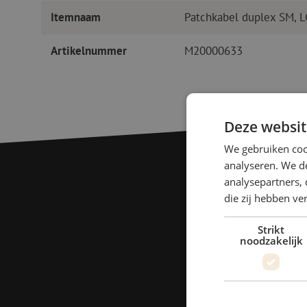
Itemnaam
Patchkabel duplex SM, 
Artikelnummer
M20000633
Deze websit
We gebruiken coo
analyseren. We de
analysepartners, 
die zij hebben v
Strikt
noodzakelijk