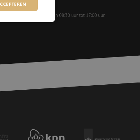
ACCEPTEREN
 op werkdagen bereikbaar van 08:30 uur tot 17:00 uur.
rd
elding en
voor een veilige
, het verbeteren van
door het voorkomen
nvallen.
basis van de PHP-
ene doeleinden die
erssessies te
een willekeurig
ikt, kan specifiek
eld is het behouden
ker tussen pagina's.
e Request Forgery
 ervoor dat
op een website