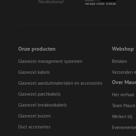
__cf_bm
LS_CSRF_TOKEN
Onze producten
Webshop
zfccn
Glasvezel management systemen
Betalen
Glasvezel kabels
Verzenden e
Over Mau
CookieScriptConse
Glasvezel aansluitmaterialen en accessoires
Glasvezel patchkabels
Het verhaal
li_gc
Glasvezel breakoutkabels
Team Maunt
Glasvezel buizen
Werken bij
Duct accessoires
Evenement
Naam
Naam
Aanbieder