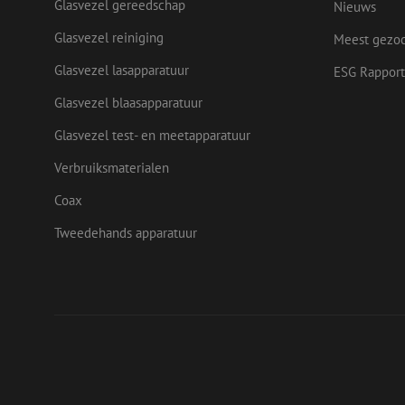
Glasvezel gereedschap
Nieuws
Naam
zsce4753e68f69b42
/
Domein
Aanb
Naam
_ga_Q92C90TD1H
Dome
Glasvezel reiniging
fp_user_id
Meest gezo
zft-
.maunt.nl
sdc
lidc
Micr
drscc
zabHMBucket
Glasvezel lasapparatuur
Corp
ESG Rapport
.link
Glasvezel blaasapparatuur
zps-tgr-dts
bcookie
Micr
Corp
Glasvezel test- en meetapparatuur
.link
_gcl_au
Goog
Verbruiksmaterialen
.maun
uesign
Coax
IDE
Goog
Tweedehands apparatuur
.doub
_ga
test_cookie
Goog
.doub