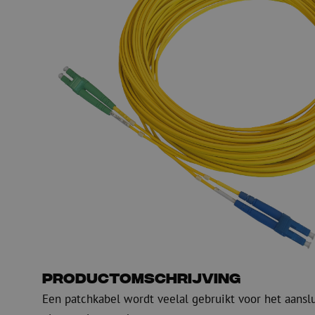
PE
Waarschuwing
Glasvezel blaasapparatuur
Glasvezel test- en
meetapparatuur
PicoFlow Rapid
Nanoflow Rapid
Testen
MultiFlow Rapid
Meten
MiniFlow Rapid
Inspectie
OTDR
Productomschrijving
Een patchkabel wordt veelal gebruikt voor het aansl