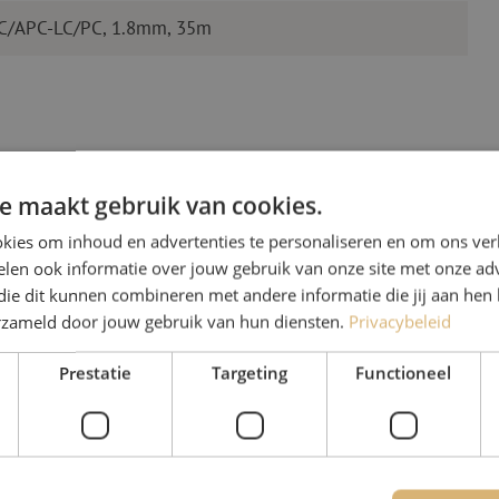
LC/APC-LC/PC, 1.8mm, 35m
e maakt gebruik van cookies.
kies om inhoud en advertenties te personaliseren en om ons ver
len ook informatie over jouw gebruik van onze site met onze adv
Heb je vr
die dit kunnen combineren met andere informatie die jij aan hen 
erzameld door jouw gebruik van hun diensten.
Privacybeleid
Michelle helpt je graag ve
Prestatie
Targeting
Functioneel
Michelle is samen met Jer
voor onze klanten. Met v
oplossing en zet ze zich 