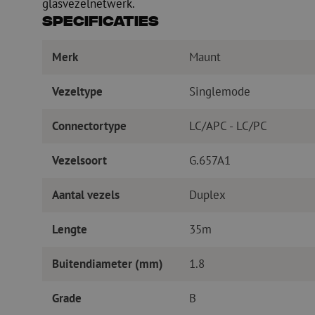
glasvezelnetwerk.
Specificaties
Merk
Maunt
Vezeltype
Singlemode
Connectortype
LC/APC - LC/PC
Vezelsoort
G.657A1
Aantal vezels
Duplex
Lengte
35m
Buitendiameter (mm)
1.8
Grade
B