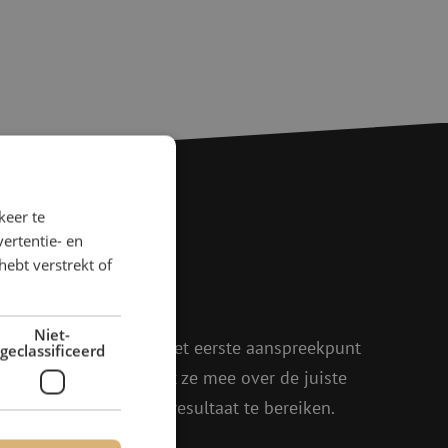
keer te
ertentie- en
agen?
hebt verstrekt of
rder!
Niet-
oen, Julia en Isabelle het eerste aanspreekpunt
geclassificeerd
eel enthousiasme denkt ze mee over de juiste
in om samen het beste resultaat te bereiken.