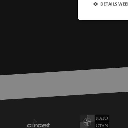
DETAILS WE
S
Strikt noodzakelijke
accountbeheer. De we
Naam
zfccn
PHPSESSID
LS_CSRF_TOKEN