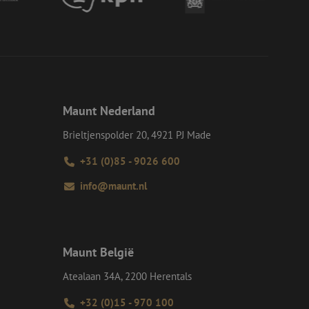
momenteel is
d van de site.
eid te maken
or de website, om
 het gebruik van
e Request Forgery
 ervoor dat
op een website
momenteel is
Maunt Nederland
d van de site.
Brieltjenspolder 20, 4921 PJ Made
voor een veilige
, het verbeteren van
door het voorkomen
+31 (0)85 - 9026 600
nvallen.
info@maunt.nl
ie-Script.com-
oekers te
-Script.com is
en op te slaan voor
iële doeleinden
Maunt België
Atealaan 34A, 2200 Herentals
Omschrijving
+32 (0)15 - 970 100