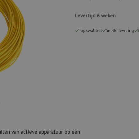
Snijgereedschappen
Reinigingspak
Levertijd 6 weken
Verbruiksmaterialen
Coax
Bevestigingsmaterialen
Overspannings
Topkwaliteit
Snelle levering
Kabelbinders
Coax kabels
Tape
Coax connecto
Overige verbruiksmaterialen
Coax gereedsc
uiten van actieve apparatuur op een