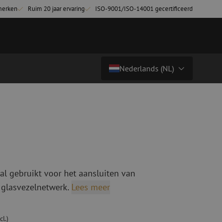
merken
Ruim 20 jaar ervaring
ISO-9001/ISO-14001 gecertificeerd
Nederlands (NL)
€ 19,15
excl. btw (€ 23,17 incl.)
Land/Taal
tchkabels
Glasvezel breakoutkabels
inglemode
Breakoutkabels singlemode
Nederlands (NL)
ultimode OM3
ultimode OM4
Nederlands (BE)
English
al gebruikt voor het aansluiten van
niging
Glasvezel lasapparatuur
Français
 glasvezelnetwerk.
Lees meer
g
Lasapparatuur
Deutsch
ging
Lasapparatuur accessoires
ssoires
Cleavers
cl.)