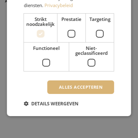
Artikelnummer
M20000635
diensten.
Privacybeleid
Strikt
Prestatie
Targeting
noodzakelijk
Functioneel
Niet-
geclassificeerd
ALLES ACCEPTEREN
DETAILS WEERGEVEN
Strikt noodzakelijk
Prestatie
Targeting
Functioneel
Niet-geclassificeerd