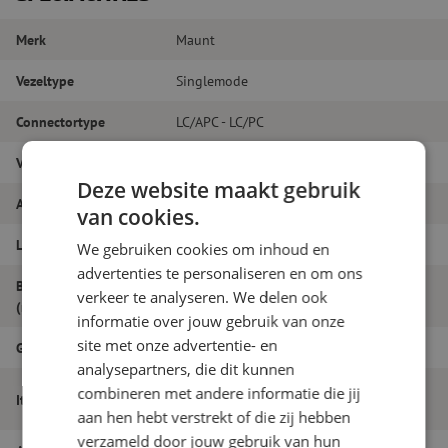
Merk
Maunt
Vezeltype
Singlemode
Connectortype
LC/APC - LC/PC
Vezelsoort
G.657A1
Deze website maakt gebruik
Aantal vezels
Duplex
van cookies.
Lengte
37m
We gebruiken cookies om inhoud en
advertenties te personaliseren en om ons
Buitendiameter
1.8
verkeer te analyseren. We delen ook
(mm)
informatie over jouw gebruik van onze
site met onze advertentie- en
Grade
B
analysepartners, die dit kunnen
Patchkabel duplex SM, LC/APC-LC/PC,
combineren met andere informatie die jij
Itemnaam
1.8mm, 37m
aan hen hebt verstrekt of die zij hebben
verzameld door jouw gebruik van hun