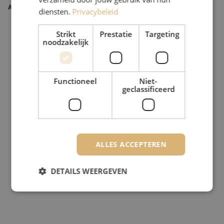
Artikelnummer
M20000605
diensten.
Privacybeleid
Strikt
Prestatie
Targeting
noodzakelijk
Functioneel
Niet-
geclassificeerd
ALLES ACCEPTEREN
DETAILS WEERGEVEN
Strikt noodzakelijk
Prestatie
Targeting