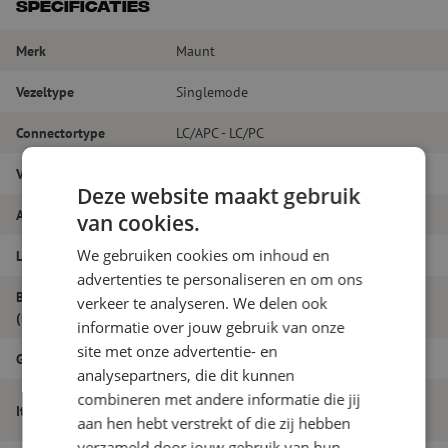
Specificaties
Merk
Maunt
Vezeltype
Singlemode
Connectortype
LC/APC - LC/PC
Vezelsoort
G.657A1
Deze website maakt gebruik
Aantal vezels
Duplex
van cookies.
We gebruiken cookies om inhoud en
Lengte
7m
advertenties te personaliseren en om ons
Buitendiameter
verkeer te analyseren. We delen ook
1.8
(mm)
informatie over jouw gebruik van onze
site met onze advertentie- en
Grade
B
analysepartners, die dit kunnen
combineren met andere informatie die jij
Patchkabel duplex SM, LC/APC-LC/PC,
Itemnaam
1.8mm, 7m
aan hen hebt verstrekt of die zij hebben
verzameld door jouw gebruik van hun